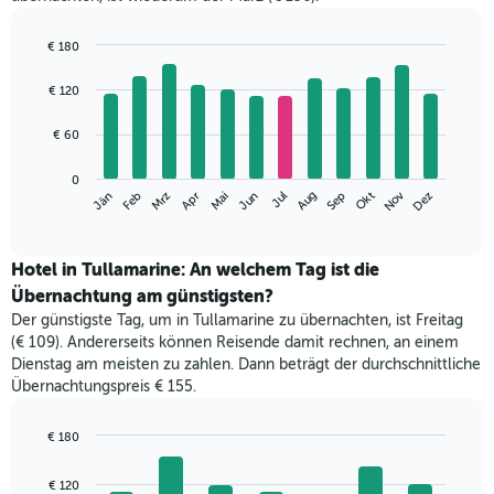
€ 180
Bar
Chart
graphic.
chart
€ 120
with
12
€ 60
bars.
Das
0
Nov
Jän
Apr
Jul
Okt
Mrz
Jun
Sep
Dez
Feb
Mai
Aug
folgende
End
of
Diagramm
interactive
zeigt
chart
den
Hotel in Tullamarine: An welchem Tag ist die
durchschnittlichen
Übernachtung am günstigsten?
Zimmerpreis
Der günstigste Tag, um in Tullamarine zu übernachten, ist Freitag
im
(€ 109). Andererseits können Reisende damit rechnen, an einem
jeweiligen
Dienstag am meisten zu zahlen. Dann beträgt der durchschnittliche
Monat
Übernachtungspreis € 155.
an.
Das
Diagramm
€ 180
hat
Bar
Chart
1
graphic.
chart
€ 120
with