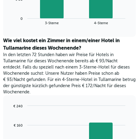
die
folgende
Wochentage
Diagramm
anzeigt.
zeigt
Das
0
den
End
3-Sterne
4-Sterne
Diagramm
of
durchschnittlichen
hat
interactive
Zimmerpreis,
chart
1
der
Wie viel kostet ein Zimmer in einem/einer Hotel in
Y-
für
Tullamarine dieses Wochenende?
Achse,
heute
die
In den letzten 72 Stunden haben wir Preise für Hotels in
Nacht
den
Tullamarine für dieses Wochenende bereits ab € 93/Nacht
in
durchschnittlichen
entdeckt. Falls du speziell nach einem 3-Sterne-Hotel für dieses
den
Zimmerpreis
Wochenende suchst: Unsere Nutzer haben Preise schon ab
letzten
anzeigt.
€ 93/Nacht gefunden. Für ein 4-Sterne-Hotel in Tullamarine betrug
3
der günstigste kürzlich gefundene Preis € 172/Nacht für dieses
Tagen
Wochenende.
gefunden
wurde,
aggregiert
€ 240
nach
Bar
Chart
Sternebewertung.
graphic.
chart
with
Das
€ 160
2
Diagramm
bars.
hat