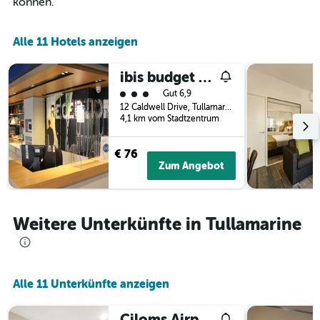
können.
letzten
der
3
Tage
Tagen
vor
Alle 11 Hotels anzeigen
gefunden
dem
wurde.
Aufenthalt
ibis budget Melbourne Airport
anzeigt
Bewertungskategorie 3
Das
Gut 6,9
Diagramm
12 Caldwell Drive, Tullamarine, Tullamarine, VIC, Australien
4,1 km vom Stadtzentrum
hat
1
Y-
€ 76
Achse,
Zum Angebot
die
den
durchschnittlichen
Zimmerpreis
Weitere Unterkünfte in Tullamarine
anzeigt
Alle 11 Unterkünfte anzeigen
Ciloms Airport Lodge