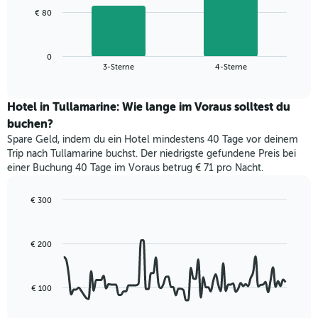
1
Das
€ 80
X-
folgende
Achse,
Diagramm
die
zeigt
die
0
den
End
3-Sterne
4-Sterne
Hotelkategorien
of
durchschnittlichen
nach
interactive
Zimmerpreis
chart
Sternen
für
Hotel in Tullamarine: Wie lange im Voraus solltest du
anzeigt
dieses
buchen?
Das
Wochenende
Diagramm
Spare Geld, indem du ein Hotel mindestens 40 Tage vor deinem
in
hat
Trip nach Tullamarine buchst. Der niedrigste gefundene Preis bei
den
1
einer Buchung 40 Tage im Voraus betrug € 71 pro Nacht.
letzten
Y-
3
Achse,
Tagen,
€ 300
die
aggregiert
Line
Chart
den
graphic.
chart
nach
durchschnittlichen
with
Sternebewertung.
Zimmerpreis
€ 200
90
Das
für
data
Diagramm
points.
heute
hat
Nacht
€ 100
1
Das
in
X-
folgende
den