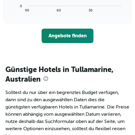
Achse,
Diagramm
letzten
0
die
zeigt,
3
End
90
60
30
die
of
wie
Tagen
interactive
Hotelkategorien
sich
anzeigt.
chart
nach
der
Sternen
Preis
Angebote finden
anzeigt
für
Das
ein
Diagramm
Zimmer
hat
ändert,
1
je
Y-
näher
Günstige Hotels in Tullamarine,
Achse,
das
die
Aufenthaltsdatum
Australien
den
rückt.
durchschnittlichen
Das
Solltest du nur über ein begrenztes Budget verfügen,
Zimmerpreis
Diagramm
an
dann sind zu den ausgewählten Daten dies die
hat
diesem
1
günstigsten verfügbaren Hotels in Tullamarine. Die Preise
Wochenende
X-
können abhängig vom ausgewählten Datum variieren,
anzeigt,
Achse,
nutze deshalb das Suchformular oben auf der Seite, um
der
die
in
weitere Optionen einzusehen, solltest du flexibel reisen
die
den
Anzahl