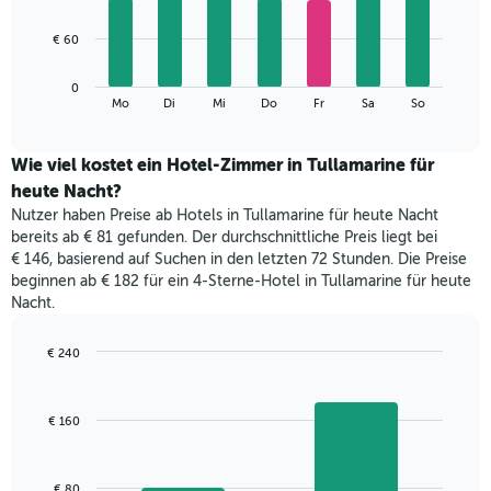
X-
7
Achse,
bars.
€ 60
die
die
Das
Monate
0
folgende
End
anzeigt.
Mo
Di
Mi
Do
Fr
Sa
So
of
Diagramm
Das
interactive
zeigt
chart
Diagramm
den
Wie viel kostet ein Hotel-Zimmer in Tullamarine für
hat
durchschnittlichen
1
heute Nacht?
Preis
Y-
Nutzer haben Preise ab Hotels in Tullamarine für heute Nacht
eines
Achse,
bereits ab € 81 gefunden. Der durchschnittliche Preis liegt bei
Zimmers
die
€ 146, basierend auf Suchen in den letzten 72 Stunden. Die Preise
für
den
beginnen ab € 182 für ein 4-Sterne-Hotel in Tullamarine für heute
den
durchschnittlichen
Nacht.
jeweiligen
Zimmerpreis
Wochentag.
anzeigt.
Das
€ 240
Diagramm
Bar
Chart
hat
graphic.
chart
with
1
€ 160
2
X-
bars.
Achse,
die
Das
€ 80