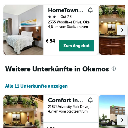
der
HomeTowne Studios by Red Roof East Lansing - Okemos
Tage
vor
2 Sterne
Gut 7,3
dem
2335 Woodlake Drive, Okemos, MI, USA
Aufenthalt
4,6 km vom Stadtzentrum
anzeigt
Das
€ 54
Diagramm
Zum Angebot
hat
1
Y-
Achse,
Weitere Unterkünfte in Okemos
die
den
durchschnittlichen
Alle 11 Unterkünfte anzeigen
Zimmerpreis
anzeigt
Comfort Inn Okemos - East Lansing
2187 University Park Drive, Okemos, MI, USA
4,7 km vom Stadtzentrum