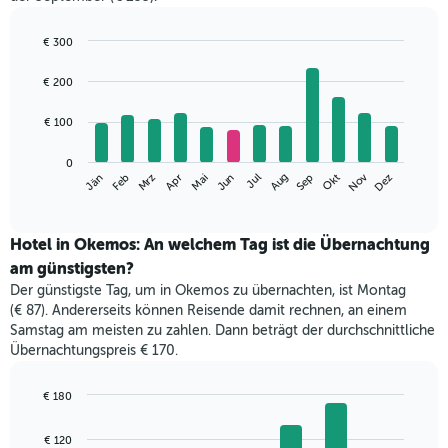
€ 300
Bar
Chart
graphic.
chart
€ 200
with
12
€ 100
bars.
Das
0
Nov
Mrz
Jun
Sep
Dez
Jän
Apr
Jul
Okt
Feb
Mai
Aug
folgende
End
of
Diagramm
interactive
zeigt
chart
den
Hotel in Okemos: An welchem Tag ist die Übernachtung
durchschnittlichen
am günstigsten?
Zimmerpreis
Der günstigste Tag, um in Okemos zu übernachten, ist Montag
im
(€ 87). Andererseits können Reisende damit rechnen, an einem
jeweiligen
Samstag am meisten zu zahlen. Dann beträgt der durchschnittliche
Monat
Übernachtungspreis € 170.
an.
Das
Diagramm
€ 180
hat
Bar
Chart
1
graphic.
chart
€ 120
with