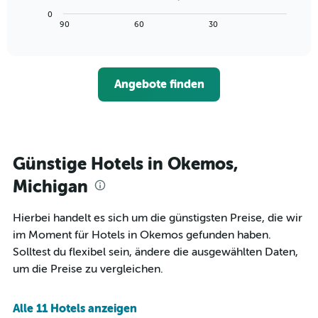
die
Diagramm
Wochentage
0
zeigt,
End
90
60
30
anzeigt.
of
wie
interactive
Das
sich
chart
Diagramm
der
hat
Preis
1
Angebote finden
für
Y-
ein
Achse,
Zimmer
die
ändert,
den
je
durchschnittlichen
näher
Günstige Hotels in Okemos,
Zimmerpreis
das
anzeigt.
Aufenthaltsdatum
Michigan
rückt.
Das
Hierbei handelt es sich um die günstigsten Preise, die wir
Diagramm
im Moment für Hotels in Okemos gefunden haben.
hat
1
Solltest du flexibel sein, ändere die ausgewählten Daten,
X-
um die Preise zu vergleichen.
Achse,
die
die
Alle 11 Hotels anzeigen
Anzahl