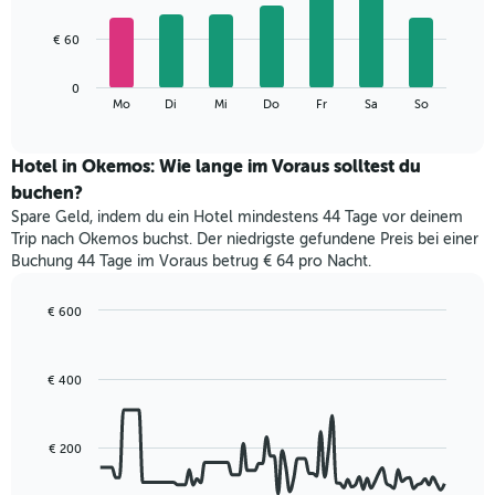
X-
7
Achse,
bars.
€ 60
die
die
Das
Monate
0
folgende
End
anzeigt.
Mo
Di
Mi
Do
Fr
Sa
So
of
Diagramm
Das
interactive
zeigt
chart
Diagramm
den
Hotel in Okemos: Wie lange im Voraus solltest du
hat
durchschnittlichen
1
buchen?
Preis
Y-
Spare Geld, indem du ein Hotel mindestens 44 Tage vor deinem
eines
Achse,
Trip nach Okemos buchst. Der niedrigste gefundene Preis bei einer
Zimmers
die
Buchung 44 Tage im Voraus betrug € 64 pro Nacht.
für
den
den
durchschnittlichen
jeweiligen
€ 600
Zimmerpreis
Wochentag.
Line
Chart
anzeigt.
Das
graphic.
chart
with
Diagramm
€ 400
90
hat
data
1
points.
X-
€ 200
Achse,
Das
die
folgende