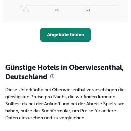
Achse,
Diagramm
letzten
0
die
zeigt,
3
End
90
60
30
die
of
wie
Tagen
interactive
Hotelkategorien
sich
anzeigt.
chart
nach
der
Sternen
Preis
Angebote finden
anzeigt
für
Das
ein
Diagramm
Zimmer
hat
ändert,
1
je
Y-
näher
Günstige Hotels in Oberwiesenthal,
Achse,
das
die
Aufenthaltsdatum
Deutschland
den
rückt.
durchschnittlichen
Das
Diese Unterkünfte bei Oberwiesenthal veranschlagen die
Zimmerpreis
Diagramm
an
günstigsten Preise pro Nacht, die wir finden konnten.
hat
diesem
1
Solltest du bei der Ankunft und bei der Abreise Spielraum
Wochenende
X-
haben, nutze das Suchformular, um Preise für andere
anzeigt,
Achse,
Daten einzusehen und zu vergleichen.
der
die
in
die
den
Anzahl