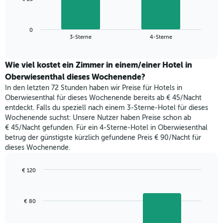
die
folgende
Wochentage
Diagramm
anzeigt.
zeigt
Das
0
den
End
3-Sterne
4-Sterne
Diagramm
of
durchschnittlichen
hat
interactive
Zimmerpreis,
chart
1
der
Wie viel kostet ein Zimmer in einem/einer Hotel in
Y-
für
Oberwiesenthal dieses Wochenende?
Achse,
heute
die
In den letzten 72 Stunden haben wir Preise für Hotels in
Nacht
den
Oberwiesenthal für dieses Wochenende bereits ab € 45/Nacht
in
durchschnittlichen
entdeckt. Falls du speziell nach einem 3-Sterne-Hotel für dieses
den
Zimmerpreis
Wochenende suchst: Unsere Nutzer haben Preise schon ab
letzten
anzeigt.
€ 45/Nacht gefunden. Für ein 4-Sterne-Hotel in Oberwiesenthal
3
betrug der günstigste kürzlich gefundene Preis € 90/Nacht für
Tagen
dieses Wochenende.
gefunden
wurde,
aggregiert
€ 120
nach
Bar
Chart
Sternebewertung.
graphic.
chart
with
Das
€ 80
2
Diagramm
bars.
hat