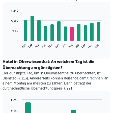
€ 240
Bar
Chart
graphic.
chart
€ 160
with
12
€ 80
bars.
Das
0
Nov
Mrz
Jun
Sep
Dez
Jän
Apr
Jul
Okt
Feb
Mai
Aug
folgende
End
of
Diagramm
interactive
zeigt
chart
den
Hotel in Oberwiesenthal: An welchem Tag ist die
durchschnittlichen
Übernachtung am günstigsten?
Zimmerpreis
Der günstigste Tag, um in Oberwiesenthal zu übernachten, ist
im
Dienstag (€ 113). Andererseits können Reisende damit rechnen, an
jeweiligen
einem Montag am meisten zu zahlen. Dann beträgt der
Monat
durchschnittliche Übernachtungspreis € 221.
an.
Das
Diagramm
€ 240
hat
Bar
Chart
1
graphic.
chart
€ 160
with