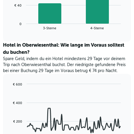
1
Das
€ 40
X-
folgende
Achse,
Diagramm
die
zeigt
die
0
den
End
3-Sterne
4-Sterne
Hotelkategorien
of
durchschnittlichen
nach
interactive
Zimmerpreis
chart
Sternen
für
Hotel in Oberwiesenthal: Wie lange im Voraus solltest
anzeigt
dieses
du buchen?
Das
Wochenende
Diagramm
Spare Geld, indem du ein Hotel mindestens 29 Tage vor deinem
in
hat
Trip nach Oberwiesenthal buchst. Der niedrigste gefundene Preis
den
1
bei einer Buchung 29 Tage im Voraus betrug € 74 pro Nacht.
letzten
Y-
3
Achse,
Tagen,
€ 600
die
aggregiert
Line
Chart
den
graphic.
chart
nach
durchschnittlichen
with
Sternebewertung.
Zimmerpreis
€ 400
90
Das
für
data
Diagramm
points.
heute
hat
Nacht
€ 200
1
Das
in
X-
folgende
den