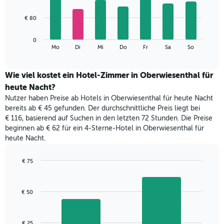
X-
7
Achse,
bars.
€ 80
die
die
Das
Monate
0
folgende
End
anzeigt.
Mo
Di
Mi
Do
Fr
Sa
So
of
Diagramm
Das
interactive
zeigt
chart
Diagramm
den
Wie viel kostet ein Hotel-Zimmer in Oberwiesenthal für
hat
durchschnittlichen
1
heute Nacht?
Preis
Y-
Nutzer haben Preise ab Hotels in Oberwiesenthal für heute Nacht
eines
Achse,
bereits ab € 45 gefunden. Der durchschnittliche Preis liegt bei
Zimmers
die
€ 116, basierend auf Suchen in den letzten 72 Stunden. Die Preise
für
den
beginnen ab € 62 für ein 4-Sterne-Hotel in Oberwiesenthal für
den
durchschnittlichen
heute Nacht.
jeweiligen
Zimmerpreis
Wochentag.
anzeigt.
Das
€ 75
Diagramm
Bar
Chart
hat
graphic.
chart
with
1
€ 50
2
X-
bars.
Achse,
die
Das
€ 25