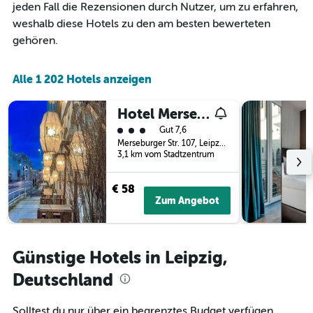
diesem
1
jeden Fall die Rezensionen durch Nutzer, um zu erfahren,
Wochenende
X-
weshalb diese Hotels zu den am besten bewerteten
anzeigt,
Achse,
gehören.
der
die
in
die
den
Anzahl
Alle 1 202 Hotels anzeigen
letzten
der
3
Tage
Tagen
vor
Hotel Merseburger Hof
gefunden
dem
Bewertungskategorie 3
Gut 7,6
wurde.
Aufenthalt
Merseburger Str. 107, Leipzig, Sachsen, Deutschland
anzeigt
3,1 km vom Stadtzentrum
Das
Diagramm
€ 58
hat
Zum Angebot
1
Y-
Achse,
die
Günstige Hotels in Leipzig,
den
durchschnittlichen
Deutschland
Zimmerpreis
anzeigt
Solltest du nur über ein begrenztes Budget verfügen,