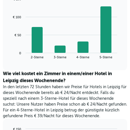
anzeigt.
Das
Bar
Chart
Diagramm
graphic.
chart
with
hat
€ 100
4
1
bars.
X-
Achse,
Das
€ 50
die
folgende
die
Diagramm
Wochentage
zeigt
anzeigt.
0
den
End
2-Sterne
3-Sterne
4-Sterne
5-Sterne
Das
of
durchschnittlichen
Diagramm
interactive
Zimmerpreis,
chart
hat
der
Wie viel kostet ein Zimmer in einem/einer Hotel in
1
für
Leipzig dieses Wochenende?
Y-
heute
Achse,
In den letzten 72 Stunden haben wir Preise für Hotels in Leipzig für
Nacht
die
dieses Wochenende bereits ab € 24/Nacht entdeckt. Falls du
in
den
speziell nach einem 3-Sterne-Hotel für dieses Wochenende
den
durchschnittlichen
suchst: Unsere Nutzer haben Preise schon ab € 24/Nacht gefunden.
letzten
Zimmerpreis
Für ein 4-Sterne-Hotel in Leipzig betrug der günstigste kürzlich
3
anzeigt.
gefundene Preis € 39/Nacht für dieses Wochenende.
Tagen
gefunden
wurde,
€ 150