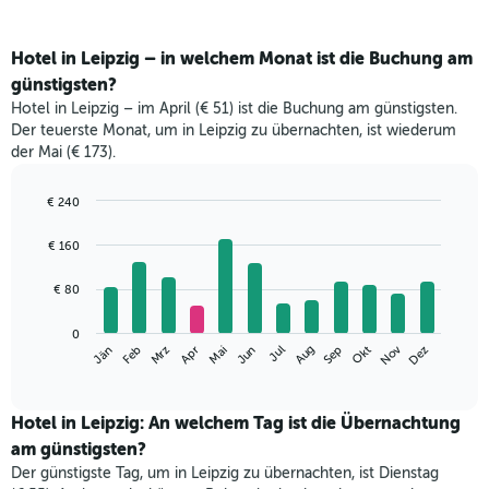
Hotel in Leipzig – in welchem Monat ist die Buchung am
günstigsten?
Hotel in Leipzig – im April (€ 51) ist die Buchung am günstigsten.
Der teuerste Monat, um in Leipzig zu übernachten, ist wiederum
der Mai (€ 173).
€ 240
Bar
Chart
graphic.
chart
€ 160
with
12
€ 80
bars.
Das
0
Nov
Mrz
Jun
Sep
Dez
Jän
Apr
Jul
Okt
Feb
Mai
Aug
folgende
End
of
Diagramm
interactive
zeigt
chart
den
Hotel in Leipzig: An welchem Tag ist die Übernachtung
durchschnittlichen
am günstigsten?
Zimmerpreis
Der günstigste Tag, um in Leipzig zu übernachten, ist Dienstag
im