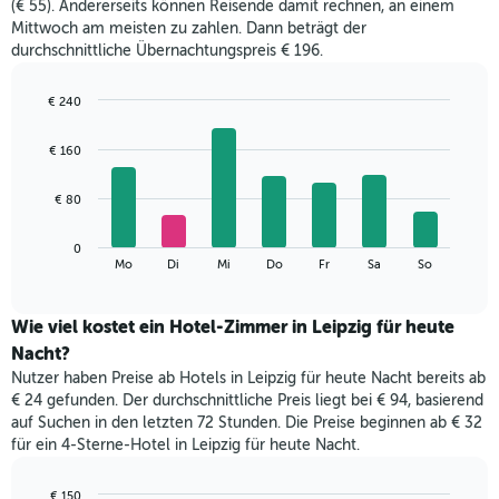
(€ 55). Andererseits können Reisende damit rechnen, an einem
jeweiligen
Mittwoch am meisten zu zahlen. Dann beträgt der
Monat
durchschnittliche Übernachtungspreis € 196.
an.
Das
Diagramm
€ 240
hat
Bar
Chart
1
graphic.
chart
€ 160
with
X-
7
Achse,
bars.
€ 80
die
die
Das
Monate
0
folgende
End
anzeigt.
Mo
Di
Mi
Do
Fr
Sa
So
of
Diagramm
Das
interactive
zeigt
chart
Diagramm
den
Wie viel kostet ein Hotel-Zimmer in Leipzig für heute
hat
durchschnittlichen
1
Nacht?
Preis
Y-
Nutzer haben Preise ab Hotels in Leipzig für heute Nacht bereits ab
eines
Achse,
€ 24 gefunden. Der durchschnittliche Preis liegt bei € 94, basierend
Zimmers
die
auf Suchen in den letzten 72 Stunden. Die Preise beginnen ab € 32
für
den
für ein 4-Sterne-Hotel in Leipzig für heute Nacht.
den
durchschnittlichen
jeweiligen
Zimmerpreis
Wochentag.
€ 150