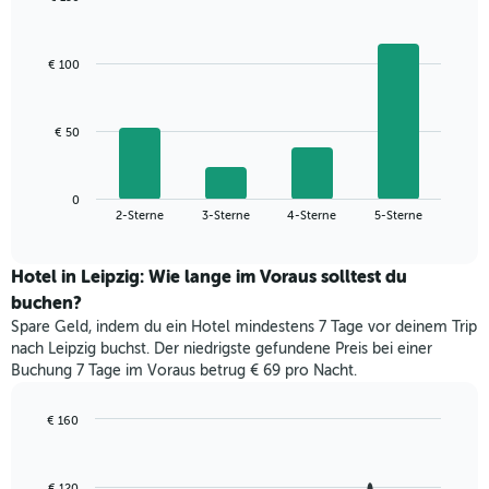
aggregiert
Bar
Chart
nach
graphic.
chart
with
Sternebewertung.
€ 100
4
Das
bars.
Diagramm
hat
Das
€ 50
1
folgende
X-
Diagramm
Achse,
zeigt
die
0
den
End
2-Sterne
3-Sterne
4-Sterne
5-Sterne
die
of
durchschnittlichen
interactive
Hotelkategorien
Zimmerpreis
chart
nach
für
Hotel in Leipzig: Wie lange im Voraus solltest du
Sternen
dieses
buchen?
anzeigt
Wochenende
Das
Spare Geld, indem du ein Hotel mindestens 7 Tage vor deinem Trip
in
Diagramm
nach Leipzig buchst. Der niedrigste gefundene Preis bei einer
den
hat
Buchung 7 Tage im Voraus betrug € 69 pro Nacht.
letzten
1
3
Y-
Tagen,
€ 160
Achse,
aggregiert
Line
Chart
die
graphic.
chart
nach
den
with
Sternebewertung.
€ 120