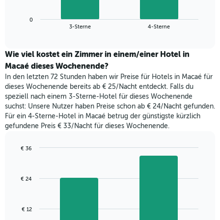
die
Diagramm
Wochentage
zeigt
anzeigt.
0
den
End
3-Sterne
4-Sterne
Das
of
durchschnittlichen
Diagramm
interactive
Zimmerpreis,
chart
hat
der
Wie viel kostet ein Zimmer in einem/einer Hotel in
1
für
Macaé dieses Wochenende?
Y-
heute
Achse,
In den letzten 72 Stunden haben wir Preise für Hotels in Macaé für
Nacht
die
dieses Wochenende bereits ab € 25/Nacht entdeckt. Falls du
in
den
speziell nach einem 3-Sterne-Hotel für dieses Wochenende
den
durchschnittlichen
suchst: Unsere Nutzer haben Preise schon ab € 24/Nacht gefunden.
letzten
Zimmerpreis
Für ein 4-Sterne-Hotel in Macaé betrug der günstigste kürzlich
3
anzeigt.
gefundene Preis € 33/Nacht für dieses Wochenende.
Tagen
gefunden
wurde,
€ 36
aggregiert
Bar
Chart
nach
graphic.
chart
with
Sternebewertung.
€ 24
2
Das
bars.
Diagramm
hat
Das
€ 12
1
folgende