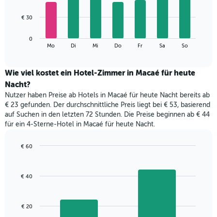
X-
7
Achse,
bars.
€ 30
die
die
Das
Monate
0
folgende
End
anzeigt.
Mo
Di
Mi
Do
Fr
Sa
So
of
Diagramm
Das
interactive
zeigt
chart
Diagramm
den
Wie viel kostet ein Hotel-Zimmer in Macaé für heute
hat
durchschnittlichen
1
Nacht?
Preis
Y-
Nutzer haben Preise ab Hotels in Macaé für heute Nacht bereits ab
eines
Achse,
€ 23 gefunden. Der durchschnittliche Preis liegt bei € 53, basierend
Zimmers
die
auf Suchen in den letzten 72 Stunden. Die Preise beginnen ab € 44
für
den
für ein 4-Sterne-Hotel in Macaé für heute Nacht.
den
durchschnittlichen
jeweiligen
Zimmerpreis
Wochentag.
€ 60
anzeigt.
Das
Bar
Chart
Diagramm
graphic.
chart
with
hat
€ 40
2
1
bars.
X-
Achse,
Das
€ 20
die
folgende