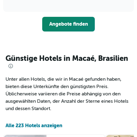
die
of
wie
3
interactive
Hotelkategorien
sich
Tagen
chart
nach
der
anzeigt.
Sternen
Preis
Angebote finden
anzeigt
für
Das
ein
Diagramm
Zimmer
hat
ändert,
1
je
Y-
näher
Günstige Hotels in Macaé, Brasilien
Achse,
das
die
Aufenthaltsdatum
den
rückt.
durchschnittlichen
Das
Unter allen Hotels, die wir in Macaé gefunden haben,
Zimmerpreis
Diagramm
bieten diese Unterkünfte den günstigsten Preis.
an
hat
Üblicherweise variieren die Preise abhängig von den
diesem
1
Wochenende
ausgewählten Daten, der Anzahl der Sterne eines Hotels
X-
anzeigt,
Achse,
und dessen Standort.
der
die
in
die
den
Anzahl
Alle 223 Hotels anzeigen
letzten
der
3
Tage