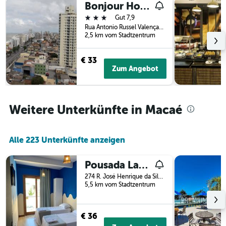
Bonjour Hotel
Tagen
vor
gefunden
3 Sterne
dem
Gut 7,9
wurde.
Aufenthalt
Rua Antonio Russel Valença Nº 41, Macaé, Brasilien
2,5 km vom Stadtzentrum
anzeigt
Das
Diagramm
€ 33
hat
Zum Angebot
1
Y-
Achse,
die
Weitere Unterkünfte in Macaé
den
durchschnittlichen
Zimmerpreis
Alle 223 Unterkünfte anzeigen
anzeigt
Pousada Lazuli
274 R. José Henrique da Silva, Macaé, Brasilien
5,5 km vom Stadtzentrum
€ 36