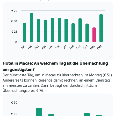
€ 75
Bar
Chart
graphic.
chart
€ 50
with
12
€ 25
bars.
Das
0
Nov
Jän
Apr
Jul
Okt
Mrz
Jun
Sep
Dez
Feb
Mai
Aug
folgende
End
of
Diagramm
interactive
zeigt
chart
den
Hotel in Macaé: An welchem Tag ist die Übernachtung
durchschnittlichen
am günstigsten?
Zimmerpreis
Der günstigste Tag, um in Macaé zu übernachten, ist Montag (€ 51).
im
Andererseits können Reisende damit rechnen, an einem Dienstag
jeweiligen
am meisten zu zahlen. Dann beträgt der durchschnittliche
Monat
Übernachtungspreis € 76.
an.
Das
Diagramm
€ 90
hat
Bar
Chart
1
graphic.
chart
€ 60
with