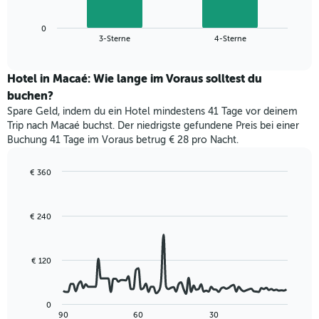
X-
Diagramm
Achse,
zeigt
die
0
den
End
3-Sterne
4-Sterne
die
of
durchschnittlichen
interactive
Hotelkategorien
Zimmerpreis
chart
nach
für
Hotel in Macaé: Wie lange im Voraus solltest du
Sternen
dieses
buchen?
anzeigt
Wochenende
Das
Spare Geld, indem du ein Hotel mindestens 41 Tage vor deinem
in
Diagramm
Trip nach Macaé buchst. Der niedrigste gefundene Preis bei einer
den
hat
Buchung 41 Tage im Voraus betrug € 28 pro Nacht.
letzten
1
3
Y-
Tagen,
€ 360
Achse,
aggregiert
Line
Chart
die
graphic.
chart
nach
den
with
Sternebewertung.
€ 240
durchschnittlichen
90
Das
data
Zimmerpreis
Diagramm
points.
für
hat
heute
€ 120
1
Das
Nacht
X-
folgende
in
Achse,
Diagramm
den
0
die
zeigt,
letzten
End
90
60
30