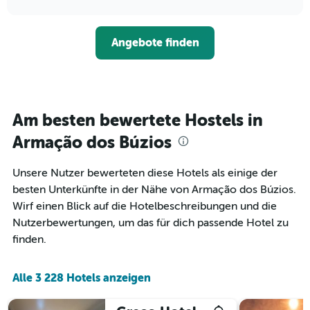
Hotelkategorien
sich
anzeigt.
chart
nach
der
Sternen
Preis
Angebote finden
anzeigt
für
Das
ein
Diagramm
Zimmer
hat
ändert,
1
je
Y-
näher
Am besten bewertete Hostels in
Achse,
das
die
Aufenthaltsdatum
Armação dos Búzios
den
rückt.
durchschnittlichen
Das
Unsere Nutzer bewerteten diese Hotels als einige der
Zimmerpreis
Diagramm
an
besten Unterkünfte in der Nähe von Armação dos Búzios.
hat
diesem
1
Wirf einen Blick auf die Hotelbeschreibungen und die
Wochenende
X-
Nutzerbewertungen, um das für dich passende Hotel zu
anzeigt,
Achse,
finden.
der
die
in
die
den
Anzahl
Alle 3 228 Hotels anzeigen
letzten
der
3
Tage
Tagen
vor