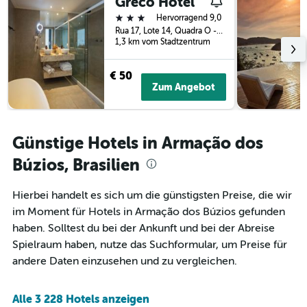
Greco Hotel
gefunden
dem
3 Sterne
Hervorragend 9,0
wurde.
Aufenthalt
Rua 17, Lote 14, Quadra O - Praia Brava, Armação dos Búzios, Brasilien
anzeigt
1,3 km vom Stadtzentrum
Das
Diagramm
€ 50
hat
Zum Angebot
1
Y-
Achse,
die
Günstige Hotels in Armação dos
den
durchschnittlichen
Búzios, Brasilien
Zimmerpreis
anzeigt
Hierbei handelt es sich um die günstigsten Preise, die wir
im Moment für Hotels in Armação dos Búzios gefunden
haben. Solltest du bei der Ankunft und bei der Abreise
Spielraum haben, nutze das Suchformular, um Preise für
andere Daten einzusehen und zu vergleichen.
Alle 3 228 Hotels anzeigen