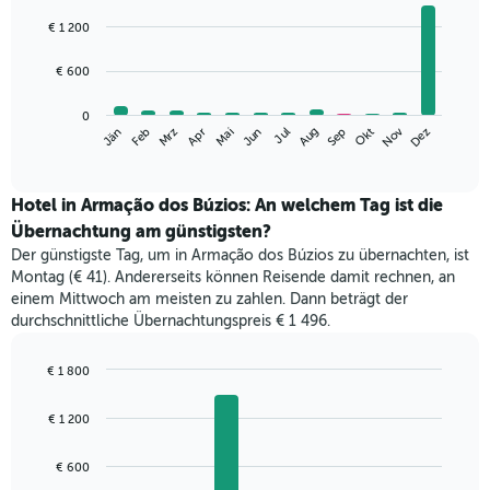
Bar
Chart
graphic.
chart
€ 1 200
with
12
€ 600
bars.
Das
0
Nov
Mrz
Jun
Sep
Dez
Jän
Apr
Jul
Okt
Feb
Mai
Aug
folgende
End
of
Diagramm
interactive
zeigt
chart
den
Hotel in Armação dos Búzios: An welchem Tag ist die
durchschnittlichen
Übernachtung am günstigsten?
Zimmerpreis
Der günstigste Tag, um in Armação dos Búzios zu übernachten, ist
im
Montag (€ 41). Andererseits können Reisende damit rechnen, an
jeweiligen
einem Mittwoch am meisten zu zahlen. Dann beträgt der
Monat
durchschnittliche Übernachtungspreis € 1 496.
an.
Das
Diagramm
€ 1 800
hat
Bar
Chart
1
graphic.
chart
€ 1 200
with
X-
7
Achse,
bars.
€ 600
die