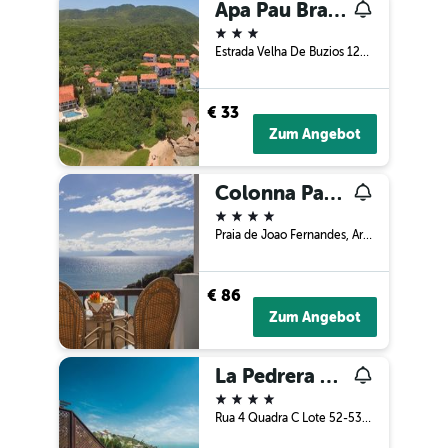
Apa Pau Brasil
3 Sterne
Estrada Velha De Buzios 12300, Armação dos Búzios, Brasilien
€ 33
Zum Angebot
Colonna Park Hotel
4 Sterne
Praia de Joao Fernandes, Armação dos Búzios, Brasilien
€ 86
Zum Angebot
La Pedrera Small Hotel And Spa
4 Sterne
Rua 4 Quadra C Lote 52-53, Armação dos Búzios, Brasilien