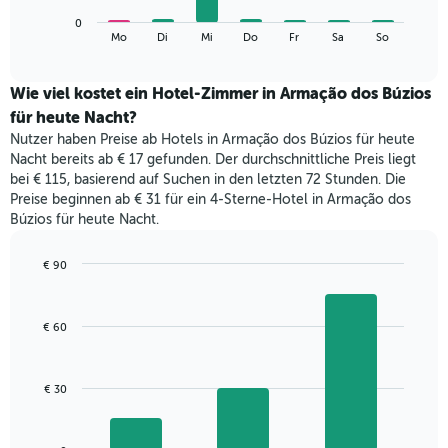
die
Das
Monate
0
folgende
End
anzeigt.
Mo
Di
Mi
Do
Fr
Sa
So
of
Diagramm
Das
interactive
zeigt
chart
Diagramm
den
Wie viel kostet ein Hotel-Zimmer in Armação dos Búzios
hat
durchschnittlichen
1
für heute Nacht?
Preis
Y-
Nutzer haben Preise ab Hotels in Armação dos Búzios für heute
eines
Achse,
Nacht bereits ab € 17 gefunden. Der durchschnittliche Preis liegt
Zimmers
die
bei € 115, basierend auf Suchen in den letzten 72 Stunden. Die
für
den
Preise beginnen ab € 31 für ein 4-Sterne-Hotel in Armação dos
den
durchschnittlichen
Búzios für heute Nacht.
jeweiligen
Zimmerpreis
Wochentag.
anzeigt.
Das
€ 90
Diagramm
Bar
Chart
hat
graphic.
chart
with
1
€ 60
3
X-
bars.
Achse,
die
Das
€ 30
die
folgende
Wochentage
Diagramm
anzeigt.
zeigt