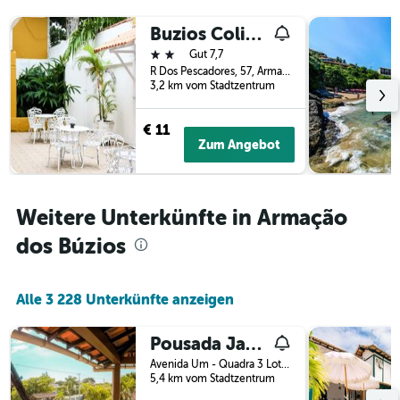
Buzios Colinas Homestay
2 Sterne
Gut 7,7
R Dos Pescadores, 57, Armação dos Búzios, Brasilien
3,2 km vom Stadtzentrum
€ 11
Zum Angebot
Weitere Unterkünfte in Armação
dos Búzios
Alle 3 228 Unterkünfte anzeigen
Pousada Jardim De Buzios
Avenida Um - Quadra 3 Lote 6, Armação dos Búzios, Brasilien
5,4 km vom Stadtzentrum