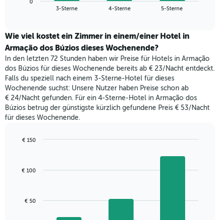
Das
0
den
End
3-Sterne
4-Sterne
5-Sterne
Diagramm
of
durchschnittlichen
hat
interactive
Zimmerpreis,
chart
1
der
Wie viel kostet ein Zimmer in einem/einer Hotel in
Y-
für
Armação dos Búzios dieses Wochenende?
Achse,
heute
die
In den letzten 72 Stunden haben wir Preise für Hotels in Armação
Nacht
den
dos Búzios für dieses Wochenende bereits ab € 23/Nacht entdeckt.
in
durchschnittlichen
Falls du speziell nach einem 3-Sterne-Hotel für dieses
den
Zimmerpreis
Wochenende suchst: Unsere Nutzer haben Preise schon ab
letzten
anzeigt.
€ 24/Nacht gefunden. Für ein 4-Sterne-Hotel in Armação dos
3
Búzios betrug der günstigste kürzlich gefundene Preis € 53/Nacht
Tagen
für dieses Wochenende.
gefunden
wurde,
aggregiert
€ 150
nach
Bar
Chart
Sternebewertung.
graphic.
chart
with
Das
€ 100
3
Diagramm
bars.
hat
1
Das
€ 50
X-
folgende
Achse,
Diagramm