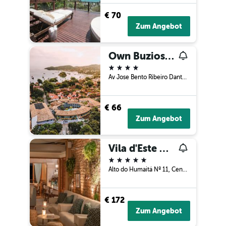
€ 70
Zum Angebot
Own Buzios Beach Hotel
4 Sterne
Av Jose Bento Ribeiro Dantas, 222, Armação dos Búzios, Brasilien
€ 66
Zum Angebot
Vila d'Este Handmade Hospitality Hotel
5 Sterne
Alto do Humaitá Nº 11, Centro, Armação dos Búzios, Brasilien
€ 172
Zum Angebot