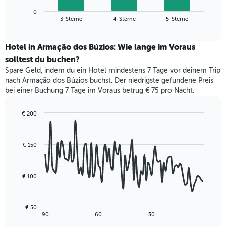
die
zeigt
die
0
den
End
3-Sterne
4-Sterne
5-Sterne
Hotelkategorien
of
durchschnittlichen
nach
interactive
Zimmerpreis
chart
Sternen
für
Hotel in Armação dos Búzios: Wie lange im Voraus
anzeigt
dieses
solltest du buchen?
Das
Wochenende
Diagramm
Spare Geld, indem du ein Hotel mindestens 7 Tage vor deinem Trip
in
hat
nach Armação dos Búzios buchst. Der niedrigste gefundene Preis
den
1
bei einer Buchung 7 Tage im Voraus betrug € 75 pro Nacht.
letzten
Y-
3
Achse,
Tagen,
€ 200
die
aggregiert
Line
Chart
den
graphic.
chart
nach
durchschnittlichen
with
Sternebewertung.
Zimmerpreis
€ 150
90
Das
für
data
Diagramm
points.
heute
hat
Nacht
€ 100
1
Das
in
X-
folgende
den
Achse,
Diagramm
letzten
€ 50
die
zeigt,
3
End
90
60
30
die
of
wie
Tagen
interactive