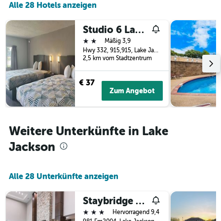
Alle 28 Hotels anzeigen
der
Tage
vor
Studio 6 Lake Jackson, TX
dem
2 Sterne
Mäßig 3,9
Aufenthalt
Hwy 332, 915,915, Lake Jackson, TX, USA
anzeigt
2,5 km vom Stadtzentrum
Das
Diagramm
€ 37
hat
Zum Angebot
1
Y-
Achse,
die
Weitere Unterkünfte in Lake
den
durchschnittlichen
Jackson
Zimmerpreis
anzeigt
Alle 28 Unterkünfte anzeigen
Staybridge Suites Lake Jackson By IHG
3 Sterne
Hervorragend 9,4