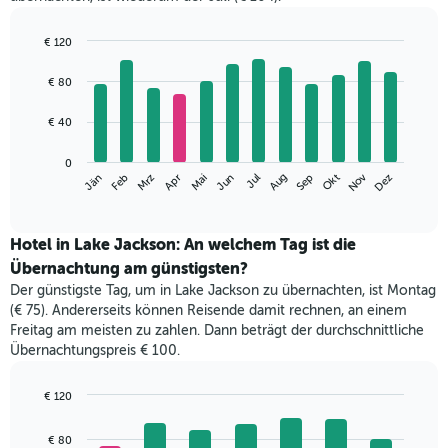
€ 120
Bar
Chart
graphic.
chart
€ 80
with
12
€ 40
bars.
Das
0
Nov
Jän
Apr
Jul
Okt
Mrz
Jun
Sep
Dez
Feb
Mai
Aug
folgende
End
of
Diagramm
interactive
zeigt
chart
den
Hotel in Lake Jackson: An welchem Tag ist die
durchschnittlichen
Übernachtung am günstigsten?
Zimmerpreis
Der günstigste Tag, um in Lake Jackson zu übernachten, ist Montag
im
(€ 75). Andererseits können Reisende damit rechnen, an einem
jeweiligen
Freitag am meisten zu zahlen. Dann beträgt der durchschnittliche
Monat
Übernachtungspreis € 100.
an.
Das
Diagramm
€ 120
hat
Bar
Chart
1
graphic.
chart
€ 80
with