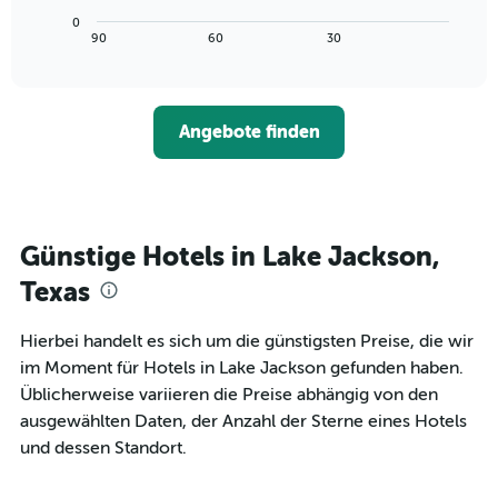
die
Diagramm
Wochentage
0
zeigt,
End
90
60
30
anzeigt.
of
wie
interactive
Das
sich
chart
Diagramm
der
hat
Preis
1
Angebote finden
für
Y-
ein
Achse,
Zimmer
die
ändert,
den
je
durchschnittlichen
näher
Günstige Hotels in Lake Jackson,
Zimmerpreis
das
anzeigt.
Aufenthaltsdatum
Texas
rückt.
Das
Hierbei handelt es sich um die günstigsten Preise, die wir
Diagramm
im Moment für Hotels in Lake Jackson gefunden haben.
hat
1
Üblicherweise variieren die Preise abhängig von den
X-
ausgewählten Daten, der Anzahl der Sterne eines Hotels
Achse,
und dessen Standort.
die
die
Anzahl