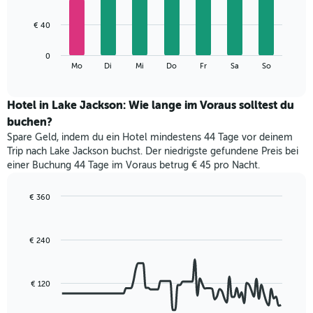
X-
7
Achse,
bars.
€ 40
die
die
Das
Monate
0
folgende
End
anzeigt.
Mo
Di
Mi
Do
Fr
Sa
So
of
Diagramm
Das
interactive
zeigt
chart
Diagramm
den
Hotel in Lake Jackson: Wie lange im Voraus solltest du
hat
durchschnittlichen
1
buchen?
Preis
Y-
Spare Geld, indem du ein Hotel mindestens 44 Tage vor deinem
eines
Achse,
Trip nach Lake Jackson buchst. Der niedrigste gefundene Preis bei
Zimmers
die
einer Buchung 44 Tage im Voraus betrug € 45 pro Nacht.
für
den
den
durchschnittlichen
jeweiligen
€ 360
Zimmerpreis
Wochentag.
Line
Chart
anzeigt.
Das
graphic.
chart
with
Diagramm
€ 240
90
hat
data
1
points.
X-
€ 120
Achse,
Das
die
folgende