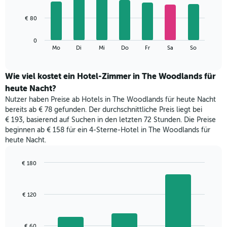
X-
7
Achse,
bars.
€ 80
die
die
Das
Monate
0
folgende
End
anzeigt.
Mo
Di
Mi
Do
Fr
Sa
So
of
Diagramm
Das
interactive
zeigt
chart
Diagramm
den
Wie viel kostet ein Hotel-Zimmer in The Woodlands für
hat
durchschnittlichen
1
heute Nacht?
Preis
Y-
Nutzer haben Preise ab Hotels in The Woodlands für heute Nacht
eines
Achse,
bereits ab € 78 gefunden. Der durchschnittliche Preis liegt bei
Zimmers
die
€ 193, basierend auf Suchen in den letzten 72 Stunden. Die Preise
für
den
beginnen ab € 158 für ein 4-Sterne-Hotel in The Woodlands für
den
durchschnittlichen
heute Nacht.
jeweiligen
Zimmerpreis
Wochentag.
anzeigt.
Das
€ 180
Diagramm
Bar
Chart
hat
graphic.
chart
with
1
€ 120
3
X-
bars.
Achse,
die
Das
€ 60