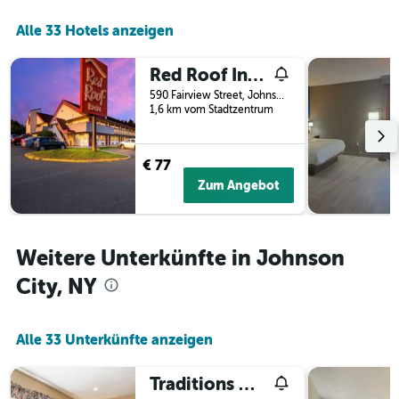
die
Anzahl
Alle 33 Hotels anzeigen
der
Tage
vor
Red Roof Inn Binghamton - Johnson City
dem
590 Fairview Street, Johnson City, NY, USA
Aufenthalt
1,6 km vom Stadtzentrum
anzeigt
Das
Diagramm
€ 77
hat
Zum Angebot
1
Y-
Achse,
die
Weitere Unterkünfte in Johnson
den
durchschnittlichen
City, NY
Zimmerpreis
anzeigt
Alle 33 Unterkünfte anzeigen
Traditions Hotel & Spa Johnson City - Binghamton, an Ascend Collection Hotel