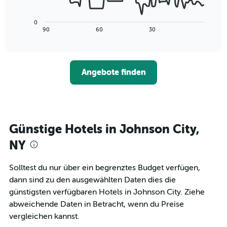
die
folgende
die
Diagramm
Wochentage
0
zeigt,
End
90
60
30
anzeigt.
of
wie
interactive
Das
sich
chart
Diagramm
der
hat
Preis
1
Angebote finden
für
Y-
ein
Achse,
Zimmer
die
ändert,
den
je
durchschnittlichen
näher
Günstige Hotels in Johnson City,
Zimmerpreis
das
anzeigt.
Aufenthaltsdatum
NY
rückt.
Das
Solltest du nur über ein begrenztes Budget verfügen,
Diagramm
dann sind zu den ausgewählten Daten dies die
hat
1
günstigsten verfügbaren Hotels in Johnson City. Ziehe
X-
abweichende Daten in Betracht, wenn du Preise
Achse,
vergleichen kannst.
die