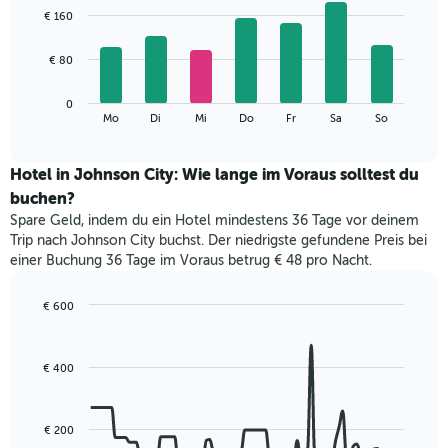
1
graphic.
chart
€ 160
with
X-
7
Achse,
bars.
€ 80
die
die
Das
Monate
0
folgende
End
anzeigt.
Mo
Di
Mi
Do
Fr
Sa
So
of
Diagramm
Das
interactive
zeigt
chart
Diagramm
den
Hotel in Johnson City: Wie lange im Voraus solltest du
hat
durchschnittlichen
1
buchen?
Preis
Y-
Spare Geld, indem du ein Hotel mindestens 36 Tage vor deinem
eines
Achse,
Trip nach Johnson City buchst. Der niedrigste gefundene Preis bei
Zimmers
die
einer Buchung 36 Tage im Voraus betrug € 48 pro Nacht.
für
den
den
durchschnittlichen
jeweiligen
€ 600
Zimmerpreis
Wochentag.
Line
Chart
anzeigt.
Das
graphic.
chart
with
Diagramm
€ 400
90
hat
data
1
points.
X-
€ 200
Achse,
Das