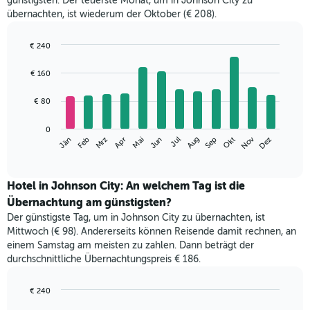
günstigsten. Der teuerste Monat, um in Johnson City zu
übernachten, ist wiederum der Oktober (€ 208).
€ 240
Bar
Chart
graphic.
chart
€ 160
with
12
€ 80
bars.
Das
0
Nov
Mrz
Jun
Sep
Dez
Jän
Apr
Jul
Okt
Feb
Mai
Aug
folgende
End
of
Diagramm
interactive
zeigt
chart
den
Hotel in Johnson City: An welchem Tag ist die
durchschnittlichen
Übernachtung am günstigsten?
Zimmerpreis
Der günstigste Tag, um in Johnson City zu übernachten, ist
im
Mittwoch (€ 98). Andererseits können Reisende damit rechnen, an
jeweiligen
einem Samstag am meisten zu zahlen. Dann beträgt der
Monat
durchschnittliche Übernachtungspreis € 186.
an.
Das
Diagramm
€ 240
hat
Bar
Chart