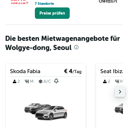
7 Standorte
1 S
Preise prüfen
Die besten Mietwagenangebote für
Wolgye-dong, Seoul
Skoda Fabia
€ 4
Seat Ibiza
/Tag
2
M
A/C
2
M