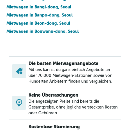
Mietwagen in Bangi-dong, Seoul
Mietwagen in Banpo-dong, Seoul
Mietwagen in Beon-dong, Seoul
Mietwagen in Bogwang-dong, Seoul
Mietwagen in Bomun-dong, Seoul
Mietwagen in Boramae-dong, Seoul
Mietwagen in Buam-dong, Seoul
Die besten Mietwagenangebote
Mietwagen in Bugahyeon-dong, Seoul
Mit uns kannst du ganz einfach Angebote an
Mietwagen in Bukchang-dong, Seoul
über 70.000 Mietwagen-Stationen sowie von
Mietwagen in Bukgajwa-dong, Seoul
Hunderten Anbietern finden und vergleichen.
Mietwagen in Bulgwang-dong, Seoul
Keine Überraschungen
Mietwagen in Chang-dong, Seoul
Die angezeigten Preise sind bereits die
Mietwagen in Changcheon-dong, Seoul
Gesamtpreise, ohne jegliche versteckten Kosten
oder Gebühren.
Kostenlose Stornierung