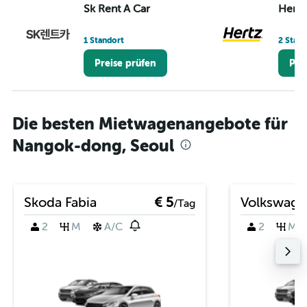
Sk Rent A Car
Hertz
1 Standort
2 Stan
Preise prüfen
Pre
Die besten Mietwagenangebote für
Nangok-dong, Seoul
Skoda Fabia
€ 5
Volkswage
/Tag
2
M
A/C
2
M