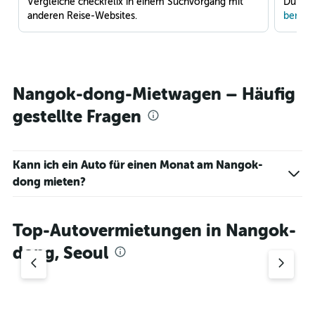
Vergleiche checkfelix in einem Suchvorgang mit
Du war
anderen Reise-Websites.
benach
Nangok-dong-Mietwagen – Häufig
gestellte Fragen
Kann ich ein Auto für einen Monat am Nangok-
dong mieten?
Top-Autovermietungen in Nangok-
dong, Seoul