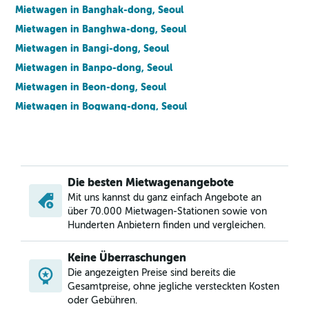
Mietwagen in Banghak-dong, Seoul
Mietwagen in Banghwa-dong, Seoul
Mietwagen in Bangi-dong, Seoul
Mietwagen in Banpo-dong, Seoul
Mietwagen in Beon-dong, Seoul
Mietwagen in Bogwang-dong, Seoul
Mietwagen in Bomun-dong, Seoul
Mietwagen in Boramae-dong, Seoul
Mietwagen in Buam-dong, Seoul
Die besten Mietwagenangebote
Mietwagen in Bugahyeon-dong, Seoul
Mit uns kannst du ganz einfach Angebote an
Mietwagen in Bukchang-dong, Seoul
über 70.000 Mietwagen-Stationen sowie von
Mietwagen in Bukgajwa-dong, Seoul
Hunderten Anbietern finden und vergleichen.
Mietwagen in Bulgwang-dong, Seoul
Keine Überraschungen
Mietwagen in Chang-dong, Seoul
Die angezeigten Preise sind bereits die
Mietwagen in Changcheon-dong, Seoul
Gesamtpreise, ohne jegliche versteckten Kosten
oder Gebühren.