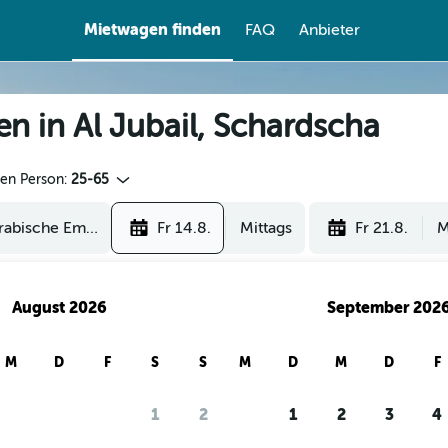
Mietwagen finden
FAQ
Anbieter
en in Al Jubail, Schardscha
den Person:
25-65
Fr 14.8.
Mittags
Fr 21.8.
M
August 2026
September 202
M
D
F
S
S
M
D
M
D
F
1
2
1
2
3
4