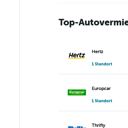
Top-Autovermiet
Hertz
1 Standort
Europcar
1 Standort
Thrifty