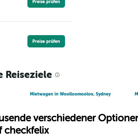
Preise prüfen
Preise prüfen
e Reiseziele
Preise prüfen
Mietwagen in Woolloomooloo, Sydney
M
usende verschiedener Optionen
Preise prüfen
 checkfelix