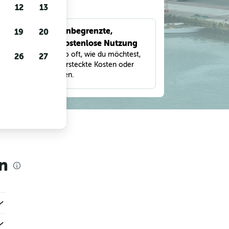
gen
12
13
Unbegrenzte,
19
20
bnisse
kostenlose Nutzung
eter,
Suche so oft, wie du möchtest,
26
27
und
ohne versteckte Kosten oder
Gebühren.
n