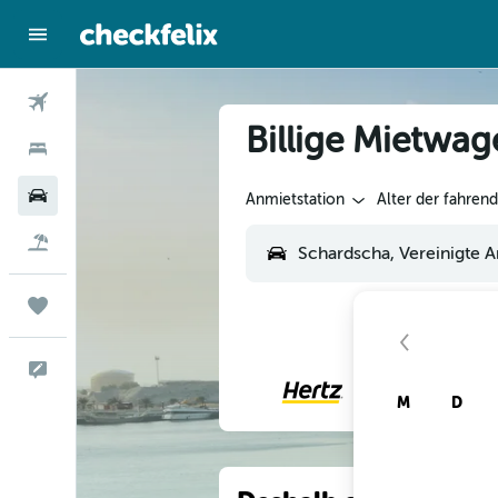
Flüge
Billige Mietwag
Hotels
Mietwagen
Anmietstation
Alter der fahren
Flug+Hotel
Trips
Feedback
M
D