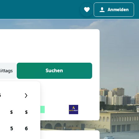
Anmelden
Suchen
ittags
6
S
S
5
6