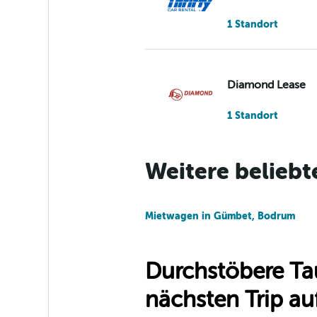
1 Standort
Diamond Lease
1 Standort
Weitere beliebt
DRIVUS
1 Standort
Mietwagen in Gümbet, Bodrum
Durchstöbere Ta
INTERRENT
nächsten Trip auf
1 Standort