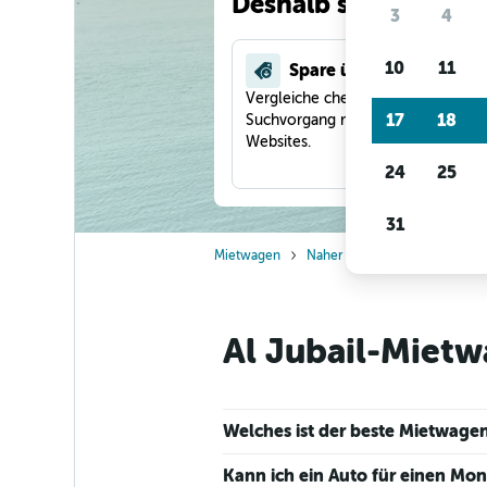
Deshalb suchen unse
3
4
10
11
Spare über 40 %
Vergleiche checkfelix in einem
17
18
Suchvorgang mit anderen Reise-
Websites.
24
25
31
Mietwagen
Naher Osten
Vereinigte Ar
Al Jubail-Mietw
Welches ist der beste Mietwagen
Kann ich ein Auto für einen Mon