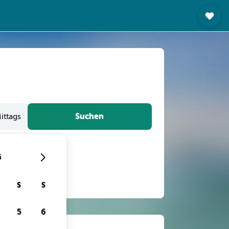
Suchen
ittags
6
S
S
5
6