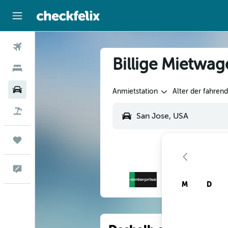
Flüge
Billige Mietwag
Hotels
Mietwagen
Anmietstation
Alter der fahren
Flug+Hotel
Trips
Feedback
M
D