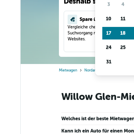
Deshalb suchen unse
3
4
10
11
Spare über 40 %
Vergleiche checkfelix in einem
17
18
Suchvorgang mit anderen Reise-
Websites.
24
25
31
Mietwagen
Nordamerika
USA
Kalif
Willow Glen-Mie
Welches ist der beste Mietwagen
Kann ich ein Auto für einen Mo