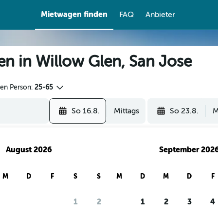
Mietwagen finden
FAQ
Anbieter
en in Willow Glen, San Jose
den Person:
25-65
So 16.8.
Mittags
So 23.8.
M
August 2026
September 202
M
D
F
S
S
M
D
M
D
F
1
2
1
2
3
4