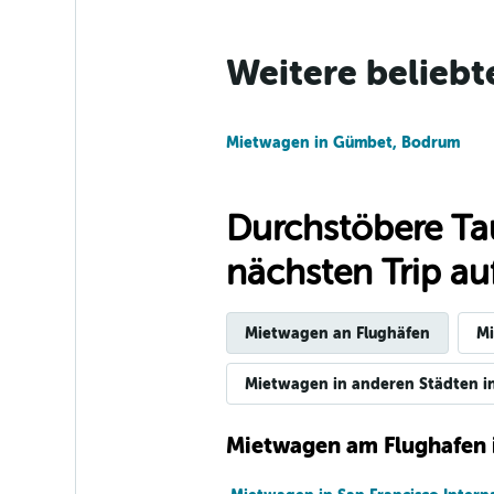
Thrifty
Weitere beliebt
1 Standort
Mietwagen in Gümbet, Bodrum
Eagle Rent A Car
Durchstöbere Ta
1 Standort
nächsten Trip auf
Mietwagen an Flughäfen
Mi
Mietwagen in anderen Städten in
Mietwagen am Flughafen 