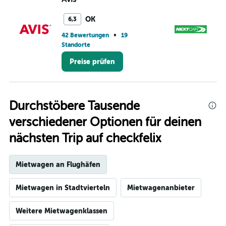
OK
6,3
•
42 Bewertungen
19
39
Standorte
Preise prüfen
Durchstöbere Tausende
verschiedener Optionen für deinen
nächsten Trip auf checkfelix
Mietwagen an Flughäfen
Mietwagen in Stadtvierteln
Mietwagenanbieter
Weitere Mietwagenklassen