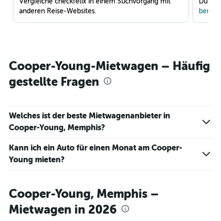
Vergleiche checkfelix in einem Suchvorgang mit
Du war
anderen Reise-Websites.
benach
Cooper-Young-Mietwagen – Häufig
gestellte Fragen
Welches ist der beste Mietwagenanbieter in
Cooper-Young, Memphis?
Kann ich ein Auto für einen Monat am Cooper-
Young mieten?
Cooper-Young, Memphis –
Mietwagen in 2026