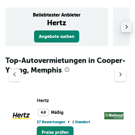
Beliebtester Anbieter
Hertz
Angebote suchen
Top-Autovermietungen in Cooper-
Young, Memphis
Hertz
Na
Mäßig
4,8
•
37 Bewertungen
1 Standort
1 S
Preise prüfen