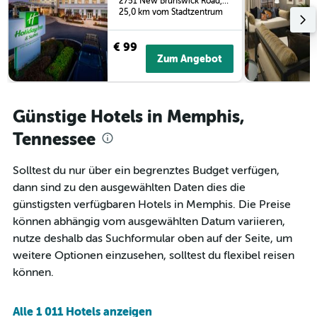
2751 New Brunswick Road, Memphis, TN, USA
wurde.
Aufenthalt
25,0 km vom Stadtzentrum
anzeigt
Das
€ 99
Diagramm
Zum Angebot
hat
1
Y-
Achse,
Günstige Hotels in Memphis,
die
den
Tennessee
durchschnittlichen
Zimmerpreis
Solltest du nur über ein begrenztes Budget verfügen,
anzeigt
dann sind zu den ausgewählten Daten dies die
günstigsten verfügbaren Hotels in Memphis. Die Preise
können abhängig vom ausgewählten Datum variieren,
nutze deshalb das Suchformular oben auf der Seite, um
weitere Optionen einzusehen, solltest du flexibel reisen
können.
Alle 1 011 Hotels anzeigen