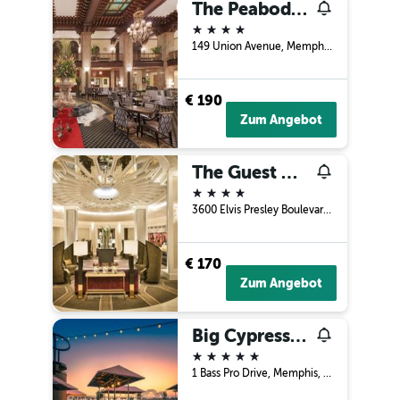
The Peabody Memphis
4 Sterne
149 Union Avenue, Memphis, TN, USA
€ 190
Zum Angebot
The Guest House at Graceland
4 Sterne
3600 Elvis Presley Boulevard, Memphis, TN, USA
€ 170
Zum Angebot
Big Cypress Lodge
5 Sterne
1 Bass Pro Drive, Memphis, TN, USA