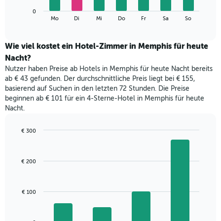
die
Das
Monate
0
folgende
End
anzeigt.
Mo
Di
Mi
Do
Fr
Sa
So
of
Diagramm
Das
interactive
zeigt
chart
Diagramm
den
Wie viel kostet ein Hotel-Zimmer in Memphis für heute
hat
durchschnittlichen
1
Nacht?
Preis
Y-
Nutzer haben Preise ab Hotels in Memphis für heute Nacht bereits
eines
Achse,
ab € 43 gefunden. Der durchschnittliche Preis liegt bei € 155,
Zimmers
die
basierend auf Suchen in den letzten 72 Stunden. Die Preise
für
den
beginnen ab € 101 für ein 4-Sterne-Hotel in Memphis für heute
den
durchschnittlichen
Nacht.
jeweiligen
Zimmerpreis
Wochentag.
anzeigt.
Das
€ 300
Diagramm
Bar
Chart
hat
graphic.
chart
with
1
€ 200
4
X-
bars.
Achse,
die
Das
€ 100
die
folgende
Wochentage
Diagramm
anzeigt.
zeigt