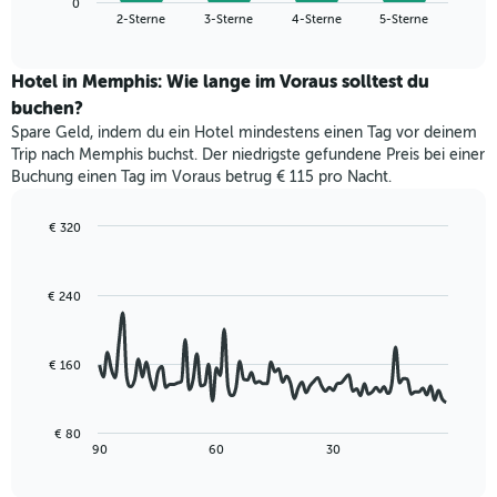
die
0
den
End
2-Sterne
3-Sterne
4-Sterne
5-Sterne
die
of
durchschnittlichen
interactive
Hotelkategorien
Zimmerpreis
chart
nach
für
Hotel in Memphis: Wie lange im Voraus solltest du
Sternen
dieses
buchen?
anzeigt
Wochenende
Das
Spare Geld, indem du ein Hotel mindestens einen Tag vor deinem
in
Diagramm
Trip nach Memphis buchst. Der niedrigste gefundene Preis bei einer
den
hat
Buchung einen Tag im Voraus betrug € 115 pro Nacht.
letzten
1
3
Y-
Tagen,
€ 320
Achse,
aggregiert
Line
Chart
die
graphic.
chart
nach
den
with
Sternebewertung.
€ 240
durchschnittlichen
90
Das
data
Zimmerpreis
Diagramm
points.
für
hat
heute
€ 160
1
Das
Nacht
X-
folgende
in
Achse,
Diagramm
den
€ 80
die
zeigt,
letzten
End
90
60
30
die
of
wie
3
interactive
Hotelkategorien
sich
Tagen
chart