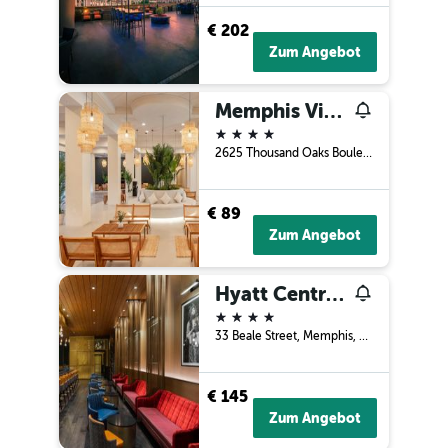
€ 202
Zum Angebot
Memphis Vitality Hotel
4 Sterne
2625 Thousand Oaks Boulevard, Memphis, TN, USA
€ 89
Zum Angebot
Hyatt Centric Beale Street Memphis
4 Sterne
33 Beale Street, Memphis, TN, USA
€ 145
Zum Angebot