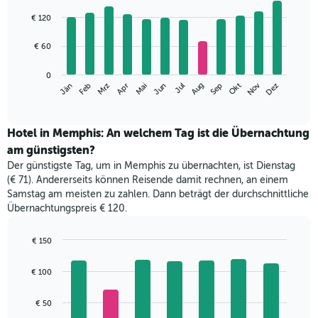
Bar
Chart
graphic.
chart
€ 120
with
12
€ 60
bars.
Das
0
Nov
Jän
Apr
Jul
Okt
Mrz
Jun
Sep
Dez
Feb
Mai
Aug
folgende
End
of
Diagramm
interactive
zeigt
chart
den
Hotel in Memphis: An welchem Tag ist die Übernachtung
durchschnittlichen
am günstigsten?
Zimmerpreis
Der günstigste Tag, um in Memphis zu übernachten, ist Dienstag
im
(€ 71). Andererseits können Reisende damit rechnen, an einem
jeweiligen
Samstag am meisten zu zahlen. Dann beträgt der durchschnittliche
Monat
Übernachtungspreis € 120.
an.
Das
Diagramm
€ 150
hat
Bar
Chart
1
graphic.
chart
€ 100
with
X-
7
Achse,
bars.
€ 50
die