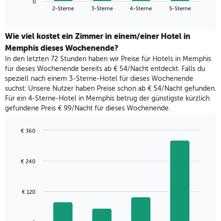
Das
0
den
End
2-Sterne
3-Sterne
4-Sterne
5-Sterne
Diagramm
of
durchschnittlichen
hat
interactive
Zimmerpreis,
chart
1
der
Wie viel kostet ein Zimmer in einem/einer Hotel in
Y-
für
Memphis dieses Wochenende?
Achse,
heute
die
In den letzten 72 Stunden haben wir Preise für Hotels in Memphis
Nacht
den
für dieses Wochenende bereits ab € 54/Nacht entdeckt. Falls du
in
durchschnittlichen
speziell nach einem 3-Sterne-Hotel für dieses Wochenende
den
Zimmerpreis
suchst: Unsere Nutzer haben Preise schon ab € 54/Nacht gefunden.
letzten
anzeigt.
Für ein 4-Sterne-Hotel in Memphis betrug der günstigste kürzlich
3
gefundene Preis € 99/Nacht für dieses Wochenende.
Tagen
gefunden
wurde,
€ 360
aggregiert
Bar
Chart
nach
graphic.
chart
with
Sternebewertung.
€ 240
4
Das
bars.
Diagramm
hat
Das
€ 120
1
folgende
X-
Diagramm
Achse,
zeigt