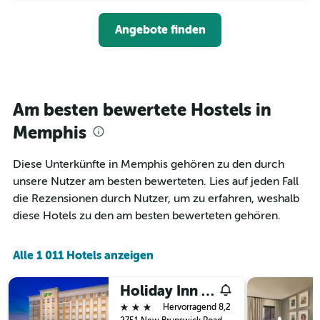
nach
der
anzeigt.
Sternen
Preis
Angebote finden
anzeigt
für
Das
ein
Diagramm
Zimmer
hat
ändert,
1
je
Y-
näher
Am besten bewertete Hostels in
Achse,
das
die
Aufenthaltsdatum
Memphis
den
rückt.
durchschnittlichen
Das
Diese Unterkünfte in Memphis gehören zu den durch
Zimmerpreis
Diagramm
an
unsere Nutzer am besten bewerteten. Lies auf jeden Fall
hat
diesem
1
die Rezensionen durch Nutzer, um zu erfahren, weshalb
Wochenende
X-
diese Hotels zu den am besten bewerteten gehören.
anzeigt,
Achse,
der
die
in
die
Alle 1 011 Hotels anzeigen
den
Anzahl
letzten
der
3
Holiday Inn & Suites Memphis - Wolfchase Galleria By IHG
Tage
Tagen
vor
3 Sterne
Hervorragend 8,2
gefunden
dem