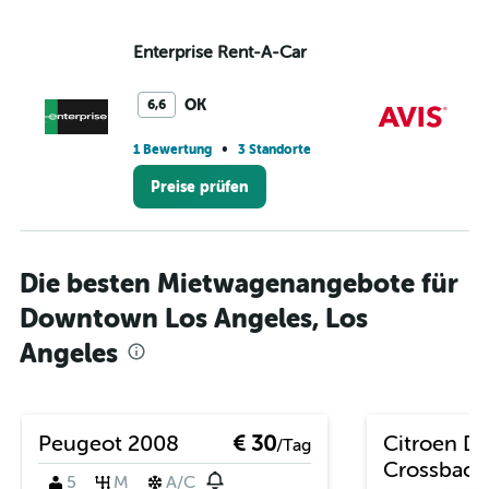
Enterprise Rent-A-Car
Av
OK
6,6
•
1 Bewertung
3 Standorte
8 
Preise prüfen
Die besten Mietwagenangebote für
Downtown Los Angeles, Los
Angeles
Peugeot 2008
€ 30
Citroen D
/Tag
Crossback
5
M
A/C