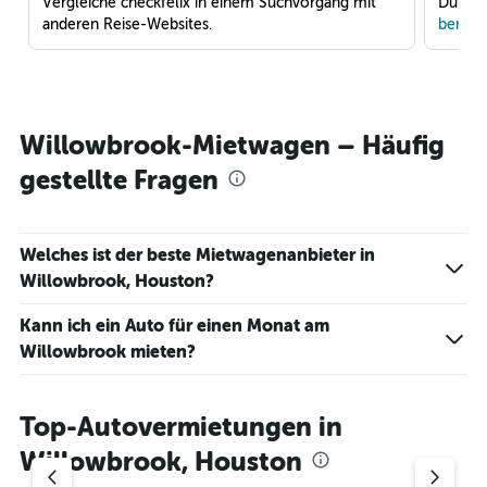
Vergleiche checkfelix in einem Suchvorgang mit
Du war
anderen Reise-Websites.
benach
Willowbrook-Mietwagen – Häufig
gestellte Fragen
Welches ist der beste Mietwagenanbieter in
Willowbrook, Houston?
Kann ich ein Auto für einen Monat am
Willowbrook mieten?
Top-Autovermietungen in
Willowbrook, Houston