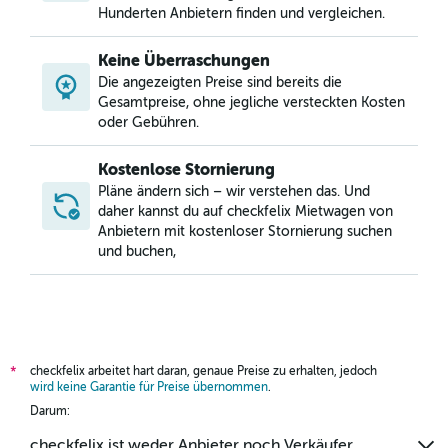
Mietwagen in Greenway / Upper Kirby Area, Houston
Hunderten Anbietern finden und vergleichen.
Mietwagen in Hidden Valley, Houston
Keine Überraschungen
Mietwagen in Independence Heights, Houston
Die angezeigten Preise sind bereits die
Mietwagen in Kingwood, Houston
Gesamtpreise, ohne jegliche versteckten Kosten
oder Gebühren.
Kostenlose Stornierung
Pläne ändern sich – wir verstehen das. Und
daher kannst du auf checkfelix Mietwagen von
Anbietern mit kostenloser Stornierung suchen
und buchen,
checkfelix arbeitet hart daran, genaue Preise zu erhalten, jedoch
*
wird keine Garantie für Preise übernommen
.
Darum:
checkfelix ist weder Anbieter noch Verkäufer.