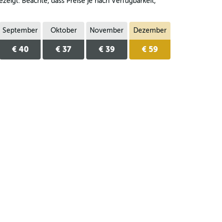
eigt. Beachte, dass Preise je nach Verfügbarkeit,
September
Oktober
November
Dezember
€ 40
€ 37
€ 39
€ 59