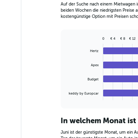
The
Auf der Suche nach einem Mietwagen in 
chart
beiden Wochen die niedrigsten Preise ab
has
kostengünstige Option mit Preisen scho
1
Y
axis
displaying
0
€ 4
€ 8
€ 12
values.
Bar
Chart
Range:
graphic.
chart
Hertz
with
0
4
to
bars.
90.
Apex
The
Budget
chart
has
1
keddy by Europcar
X
End
of
axis
interactive
displaying
chart
categories.
In welchem Monat ist
Range:
4
Juni ist der günstigste Monat, um ein A
categories.