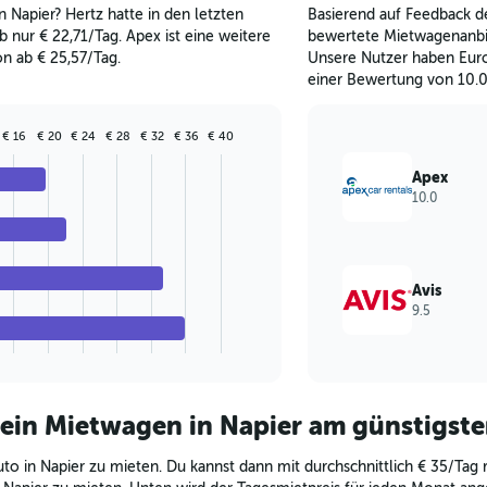
Napier? Hertz hatte in den letzten
Basierend auf Feedback de
 nur € 22,71/Tag. Apex ist eine weitere
bewertete Mietwagenanbie
n ab € 25,57/Tag.
Unsere Nutzer haben Euro
einer Bewertung von 10.0
€ 16
€ 20
€ 24
€ 28
€ 32
€ 36
€ 40
Apex
10.0
Avis
9.5
 ein Mietwagen in Napier am günstigst
uto in Napier zu mieten. Du kannst dann mit durchschnittlich € 35/Tag 