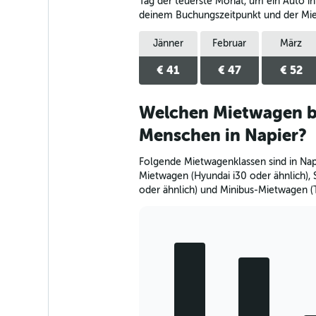
The
Tag der teuerste Monat, um ein Auto in
chart
deinem Buchungszeitpunkt und der Mi
has
1
Jänner
Februar
März
Y
axis
€ 41
€ 47
€ 52
displaying
values.
Range:
Welchen Mietwagen b
0
Menschen in Napier?
to
40.
Folgende Mietwagenklassen sind in Nap
Mietwagen (Hyundai i30 oder ähnlich),
oder ähnlich) und Minibus-Mietwagen (T
Bar
Chart
graphic.
chart
with
5
bars.
The