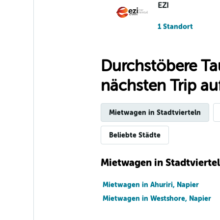
EZI
1 Standort
Durchstöbere Ta
Thrifty
nächsten Trip auf
2 Standorte
Mietwagen in Stadtvierteln
Hertz
Beliebte Städte
Sehr gut
8,0
Mietwagen in Stadtvierte
1 Bewertung
1 Standort
Mietwagen in Ahuriri, Napier
Mietwagen in Westshore, Napier
Budget