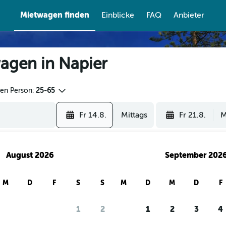
Mietwagen finden
Einblicke
FAQ
Anbieter
agen in Napier
den Person:
25-65
Fr 14.8.
Mittags
Fr 21.8.
M
August 2026
September 202
M
D
F
S
S
M
D
M
D
F
1
2
1
2
3
4