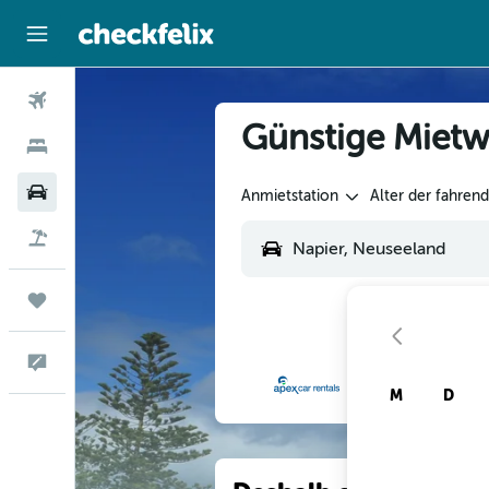
Flüge
Günstige Mietw
Hotels
Mietwagen
Anmietstation
Alter der fahren
Flug+Hotel
Trips
Feedback
M
D