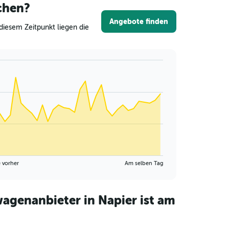
chen?
Angebote finden
diesem Zeitpunkt liegen die
 vorher
Am selben Tag
agenanbieter in Napier ist am