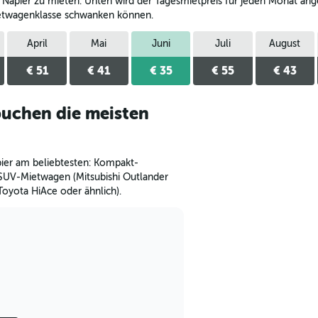
 Napier zu mieten. Unten wird der Tagesmietpreis für jeden Monat angez
etwagenklasse schwanken können.
April
Mai
Juni
Juli
August
€ 51
€ 41
€ 35
€ 55
€ 43
uchen die meisten
ier am beliebtesten: Kompakt-
 SUV-Mietwagen (Mitsubishi Outlander
oyota HiAce oder ähnlich).