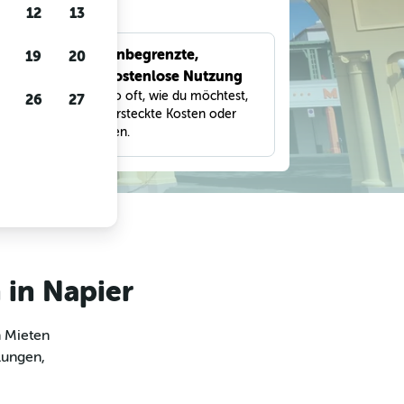
gen
12
13
Unbegrenzte,
19
20
bnisse
kostenlose Nutzung
eter,
Suche so oft, wie du möchtest,
26
27
und
ohne versteckte Kosten oder
Gebühren.
 in Napier
m Mieten
lungen,