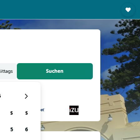
Suchen
ittags
6
S
S
5
6