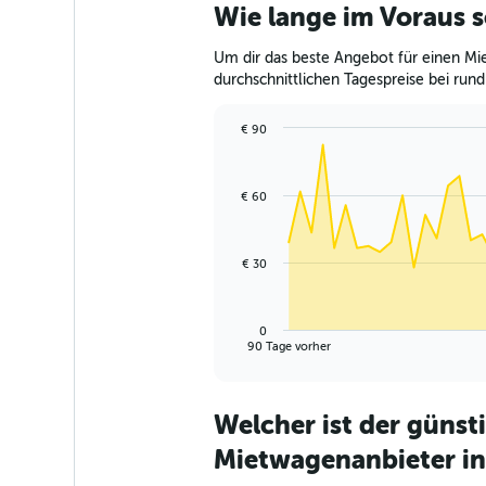
Wie lange im Voraus s
Um dir das beste Angebot für einen Mie
durchschnittlichen Tagespreise bei rund
€ 90
Chart
Chart
graphic.
with
91
€ 60
data
points.
The
€ 30
chart
has
1
0
X
End
90 Tage vorher
of
axis
interactive
displaying
chart
categories.
Welcher ist der günst
Range:
91
Mietwagenanbieter in
categories.