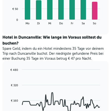
X-
7
Achse,
bars.
€ 50
die
die
Das
Monate
0
folgende
End
anzeigt.
Mo
Di
Mi
Do
Fr
Sa
So
of
Diagramm
Das
interactive
zeigt
chart
Diagramm
den
Hotel in Duncanville: Wie lange im Voraus solltest du
hat
durchschnittlichen
1
buchen?
Preis
Y-
Spare Geld, indem du ein Hotel mindestens 35 Tage vor deinem
eines
Achse,
Trip nach Duncanville buchst. Der niedrigste gefundene Preis bei
Zimmers
die
einer Buchung 35 Tage im Voraus betrug € 47 pro Nacht.
für
den
den
durchschnittlichen
jeweiligen
€ 480
Zimmerpreis
Wochentag.
Line
Chart
anzeigt.
Das
graphic.
chart
with
Diagramm
€ 320
90
hat
data
1
points.
X-
€ 160
Achse,
Das
die
folgende