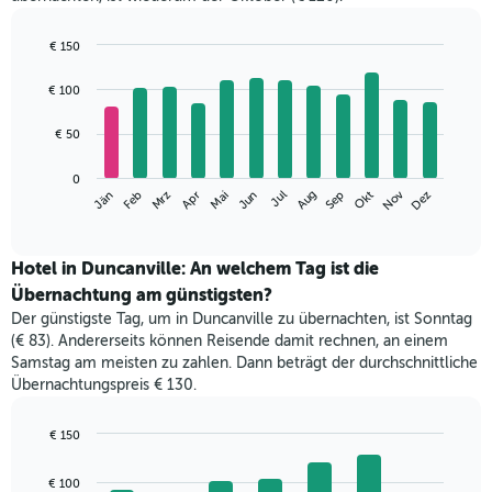
€ 150
Bar
Chart
graphic.
chart
€ 100
with
12
€ 50
bars.
Das
0
Nov
Mrz
Jun
Sep
Dez
Jän
Apr
Jul
Okt
Feb
Mai
Aug
folgende
End
of
Diagramm
interactive
zeigt
chart
den
Hotel in Duncanville: An welchem Tag ist die
durchschnittlichen
Übernachtung am günstigsten?
Zimmerpreis
Der günstigste Tag, um in Duncanville zu übernachten, ist Sonntag
im
(€ 83). Andererseits können Reisende damit rechnen, an einem
jeweiligen
Samstag am meisten zu zahlen. Dann beträgt der durchschnittliche
Monat
Übernachtungspreis € 130.
an.
Das
Diagramm
€ 150
hat
Bar
Chart
1
graphic.
chart
€ 100
with