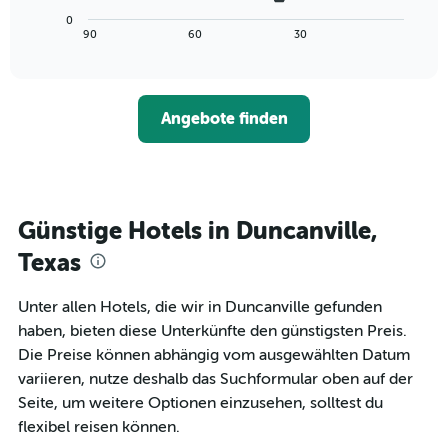
die
Diagramm
Wochentage
0
zeigt,
End
90
60
30
anzeigt.
of
wie
interactive
Das
sich
chart
Diagramm
der
hat
Preis
1
Angebote finden
für
Y-
ein
Achse,
Zimmer
die
ändert,
den
je
durchschnittlichen
näher
Günstige Hotels in Duncanville,
Zimmerpreis
das
anzeigt.
Aufenthaltsdatum
Texas
rückt.
Das
Unter allen Hotels, die wir in Duncanville gefunden
Diagramm
haben, bieten diese Unterkünfte den günstigsten Preis.
hat
1
Die Preise können abhängig vom ausgewählten Datum
X-
variieren, nutze deshalb das Suchformular oben auf der
Achse,
Seite, um weitere Optionen einzusehen, solltest du
die
flexibel reisen können.
die
Anzahl