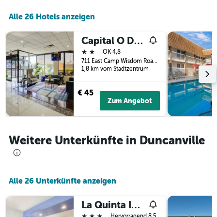
der
Alle 26 Hotels anzeigen
Tage
vor
dem
Capital O Duncanville Tx
Aufenthalt
2 Sterne
OK 4,8
anzeigt
711 East Camp Wisdom Road, Duncanville, TX, USA
Das
1,8 km vom Stadtzentrum
Diagramm
hat
1
€ 45
Y-
Zum Angebot
Achse,
die
den
durchschnittlichen
Weitere Unterkünfte in Duncanville
Zimmerpreis
anzeigt
Alle 26 Unterkünfte anzeigen
La Quinta Inn & Suites by Wyndham Dallas Duncanville
3 Sterne
Hervorragend 8,5