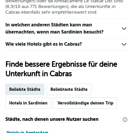
heute
Bewertungen) oder da Affittacamere Le Statue Del Sinis
Nacht
(8,9/10 aus 771 Bewertungen), die als Unterkünfte in
in
Cabras ebenfalls sehr empfehlenswert sind.
den
letzten
In welchen anderen Städten kann man
3
übernachten, wenn man Sardinien besucht?
Tagen
anzeigt.
Wie viele Hotels gibt es in Cabras?
Finde bessere Ergebnisse für deine
Unterkunft in Cabras
Beliebte Städte
Beliebteste Städte
Hotels in Sardinien
Vervollständige deinen Trip
Städte, nach denen unsere Nutzer suchen
Hotels in Amsterdam