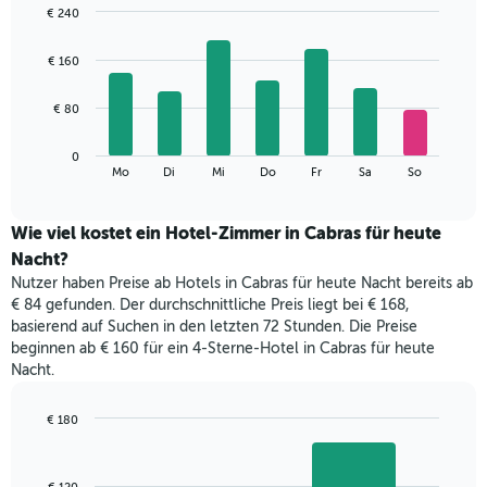
€ 240
Bar
Chart
graphic.
chart
€ 160
with
7
bars.
€ 80
Das
0
folgende
End
Mo
Di
Mi
Do
Fr
Sa
So
of
Diagramm
interactive
zeigt
chart
den
Wie viel kostet ein Hotel-Zimmer in Cabras für heute
durchschnittlichen
Nacht?
Preis
Nutzer haben Preise ab Hotels in Cabras für heute Nacht bereits ab
eines
€ 84 gefunden. Der durchschnittliche Preis liegt bei € 168,
Zimmers
basierend auf Suchen in den letzten 72 Stunden. Die Preise
für
beginnen ab € 160 für ein 4-Sterne-Hotel in Cabras für heute
den
Nacht.
jeweiligen
Wochentag.
Das
€ 180
Diagramm
Bar
Chart
hat
graphic.
chart
with
1