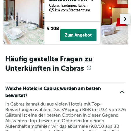
Das
Cabras, Sardinien, Italien
Diagramm
0,5 km vom Stadtzentrum
hat
1
X-
€ 108
Achse,
Zum Angebot
die
die
Hotelkategorien
nach
Häufig gestellte Fragen zu
Sternen
anzeigt
Unterkünften in Cabras
Das
Diagramm
hat
1
Welche Hotels in Cabras wurden am besten
Y-
bewertet?
Achse,
die
In Cabras kannst du aus vielen Hotels mit Top-
den
Bewertungen wählen. Das S'Apprigu B&B (mit 9,4 von 376
durchschnittlichen
Gästen) ist eine der besten Optionen in dieser Gegend.
Zimmerpreis
Als weitere top-bewertete Optionen für deinen
für
Aufenthalt empfehlen wir das abbamele (9,8/10 aus 80