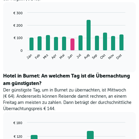
€ 300
Bar
Chart
graphic.
chart
€ 200
with
12
€ 100
bars.
Das
0
Nov
Mrz
Jun
Sep
Dez
Jän
Apr
Jul
Okt
Feb
Mai
Aug
folgende
End
of
Diagramm
interactive
zeigt
chart
den
Hotel in Burnet: An welchem Tag ist die Übernachtung
durchschnittlichen
am günstigsten?
Zimmerpreis
Der günstigste Tag, um in Burnet zu übernachten, ist Mittwoch
im
(€ 64). Andererseits können Reisende damit rechnen, an einem
jeweiligen
Freitag am meisten zu zahlen. Dann beträgt der durchschnittliche
Monat
Übernachtungspreis € 144.
an.
Das
Diagramm
€ 180
hat
Bar
Chart
1
graphic.
chart
€ 120
with