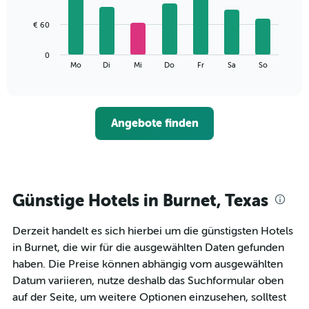
X-
7
Achse,
bars.
€ 60
die
die
Das
Monate
0
folgende
End
anzeigt.
Mo
Di
Mi
Do
Fr
Sa
So
of
Diagramm
Das
interactive
zeigt
chart
Diagramm
den
hat
durchschnittlichen
1
Angebote finden
Preis
Y-
eines
Achse,
Zimmers
die
für
den
den
durchschnittlichen
jeweiligen
Günstige Hotels in Burnet, Texas
Zimmerpreis
Wochentag.
anzeigt.
Das
Derzeit handelt es sich hierbei um die günstigsten Hotels
Diagramm
hat
in Burnet, die wir für die ausgewählten Daten gefunden
1
haben. Die Preise können abhängig vom ausgewählten
X-
Datum variieren, nutze deshalb das Suchformular oben
Achse,
auf der Seite, um weitere Optionen einzusehen, solltest
die