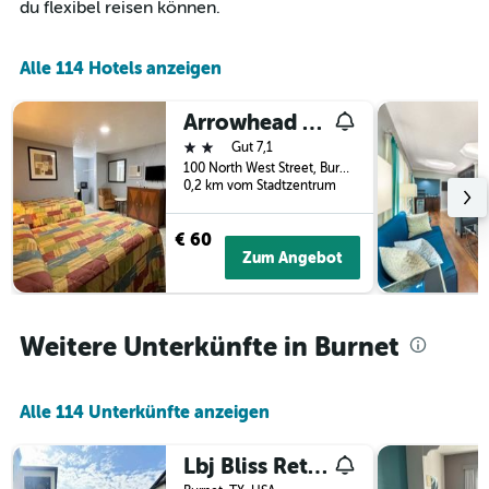
die
du flexibel reisen können.
Wochentage
anzeigt.
Das
Alle 114 Hotels anzeigen
Diagramm
hat
Arrowhead Motel
1
2 Sterne
Y-
Gut 7,1
Achse,
100 North West Street, Burnet, TX, USA
0,2 km vom Stadtzentrum
die
den
durchschnittlichen
€ 60
Zimmerpreis
Zum Angebot
anzeigt.
Weitere Unterkünfte in Burnet
Alle 114 Unterkünfte anzeigen
Lbj Bliss Retreat Heated Pool Hot Tub Game Rooms