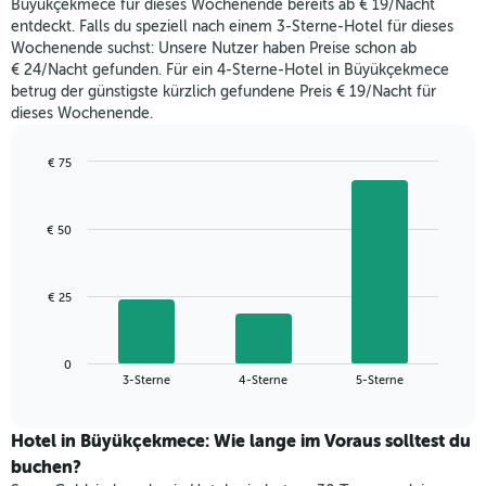
den
Büyükçekmece für dieses Wochenende bereits ab € 19/Nacht
in
durchschnittlichen
entdeckt. Falls du speziell nach einem 3-Sterne-Hotel für dieses
den
Zimmerpreis
Wochenende suchst: Unsere Nutzer haben Preise schon ab
letzten
anzeigt.
€ 24/Nacht gefunden. Für ein 4-Sterne-Hotel in Büyükçekmece
3
betrug der günstigste kürzlich gefundene Preis € 19/Nacht für
Tagen
dieses Wochenende.
gefunden
wurde,
aggregiert
€ 75
nach
Bar
Chart
Sternebewertung.
graphic.
chart
with
Das
€ 50
3
Diagramm
bars.
hat
1
Das
€ 25
X-
folgende
Achse,
Diagramm
die
zeigt
die
0
den
End
3-Sterne
4-Sterne
5-Sterne
Hotelkategorien
of
durchschnittlichen
nach
interactive
Zimmerpreis
chart
Sternen
für
Hotel in Büyükçekmece: Wie lange im Voraus solltest du
anzeigt
dieses
buchen?
Das
Wochenende