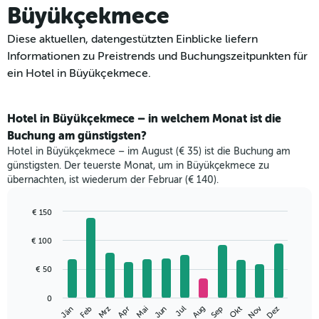
Büyükçekmece
Diese aktuellen, datengestützten Einblicke liefern
Informationen zu Preistrends und Buchungszeitpunkten für
ein Hotel in Büyükçekmece.
Hotel in Büyükçekmece – in welchem Monat ist die
Buchung am günstigsten?
Hotel in Büyükçekmece – im August (€ 35) ist die Buchung am
günstigsten. Der teuerste Monat, um in Büyükçekmece zu
übernachten, ist wiederum der Februar (€ 140).
€ 150
Bar
Chart
graphic.
chart
€ 100
with
12
€ 50
bars.
Das
0
Nov
Mrz
Jun
Sep
Dez
Jän
Apr
Jul
Okt
Feb
Mai
Aug
folgende
End