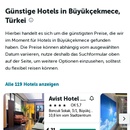
1
je
Y-
näher
Günstige Hotels in Büyükçekmece,
Achse,
das
die
Aufenthaltsdatum
Türkei
den
rückt.
durchschnittlichen
Das
Hierbei handelt es sich um die günstigsten Preise, die wir
Zimmerpreis
Diagramm
an
im Moment für Hotels in Büyükçekmece gefunden
hat
diesem
1
haben. Die Preise können abhängig vom ausgewählten
Wochenende
X-
Datum variieren, nutze deshalb das Suchformular oben
anzeigt,
Achse,
auf der Seite, um weitere Optionen einzusehen, solltest
der
die
in
du flexibel reisen können.
die
den
Anzahl
letzten
der
3
Alle 119 Hotels anzeigen
Tage
Tagen
vor
gefunden
dem
Avist Hotel Avcilar
wurde.
Aufenthalt
4 Sterne
OK 5,7
anzeigt
Boncuk Sokak, 3/1, Büyükçekmece, Türkei
Das
10,8 km vom Stadtzentrum
Diagramm
hat
1
€ 21