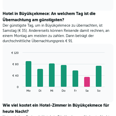
of
Diagramm
interactive
zeigt
chart
den
Hotel in Büyükçekmece: An welchem Tag ist die
durchschnittlichen
Übernachtung am günstigsten?
Zimmerpreis
Der günstigste Tag, um in Büyükçekmece zu übernachten, ist
im
Samstag (€ 35). Andererseits können Reisende damit rechnen, an
jeweiligen
einem Montag am meisten zu zahlen. Dann beträgt der
Monat
durchschnittliche Übernachtungspreis € 91.
an.
Das
Diagramm
€ 120
hat
Bar
Chart
1
graphic.
chart
€ 80
with
X-
7
Achse,
bars.
€ 40
die
die
Das
Monate
0
folgende
End
anzeigt.
Mo
Di
Mi
Do
Fr
Sa
So
of
Diagramm
Das
interactive
zeigt
chart
Diagramm
den
Wie viel kostet ein Hotel-Zimmer in Büyükçekmece für
hat
durchschnittlichen
1
heute Nacht?
Preis
Y-