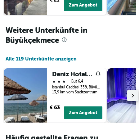
Y-
Zum Angebot
Achse,
die
den
durchschnittlichen
Weitere Unterkünfte in
Zimmerpreis
Büyükçekmece
anzeigt
Alle 119 Unterkünfte anzeigen
Deniz Hotel Kumburgaz
3 Sterne
Gut 6,4
Istanbul Caddesi 338, Büyükçekmece, Türkei
13,9 km vom Stadtzentrum
€ 63
Zum Angebot
Häufig gestellte Fragen zu