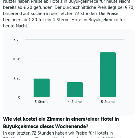
Nutzer haben Preise ab Hotels in Büyükçekmece für heute Nacht
eines
Achse,
bereits ab € 20 gefunden. Der durchschnittliche Preis liegt bei € 70,
Zimmers
die
basierend auf Suchen in den letzten 72 Stunden. Die Preise
für
den
beginnen ab € 20 für ein 4-Sterne-Hotel in Büyükçekmece für
den
durchschnittlichen
heute Nacht.
jeweiligen
Zimmerpreis
Wochentag.
anzeigt.
Das
€ 75
Diagramm
Bar
Chart
hat
graphic.
chart
with
1
€ 50
3
X-
bars.
Achse,
die
Das
€ 25
die
folgende
Wochentage
Diagramm
anzeigt.
zeigt
Das
0
den
End
3-Sterne
4-Sterne
5-Sterne
Diagramm
of
durchschnittlichen
hat
interactive
Zimmerpreis,
chart
1
der
Wie viel kostet ein Zimmer in einem/einer Hotel in
Y-
für
Büyükçekmece dieses Wochenende?
Achse,
heute
die
In den letzten 72 Stunden haben wir Preise für Hotels in
Nacht