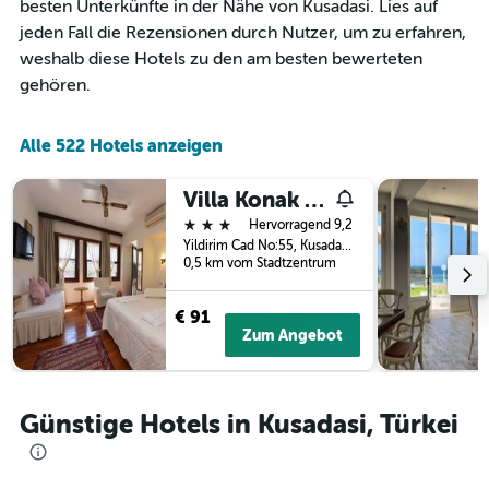
an
besten Unterkünfte in der Nähe von Kusadasi. Lies auf
hat
diesem
1
jeden Fall die Rezensionen durch Nutzer, um zu erfahren,
Wochenende
X-
weshalb diese Hotels zu den am besten bewerteten
anzeigt,
Achse,
gehören.
der
die
in
die
den
Anzahl
Alle 522 Hotels anzeigen
letzten
der
3
Tage
Tagen
vor
Villa Konak Hotel
gefunden
dem
3 Sterne
Hervorragend 9,2
wurde.
Aufenthalt
Yildirim Cad No:55, Kusadasi, Türkei
anzeigt
0,5 km vom Stadtzentrum
Das
Diagramm
€ 91
hat
Zum Angebot
1
Y-
Achse,
die
Günstige Hotels in Kusadasi, Türkei
den
durchschnittlichen
Zimmerpreis
anzeigt