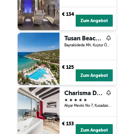
€ 134
Zum Angebot
Tusan Beach Resort
Bayraklıdede Mh, Kuştur Önü Yolu Cad, 19, Kusadasi, Türkei
€ 125
Zum Angebot
Charisma De Luxe Hotel
5 Sterne
Akyar Mevkii No 7, Kusadasi, Türkei
€ 133
Zum Angebot