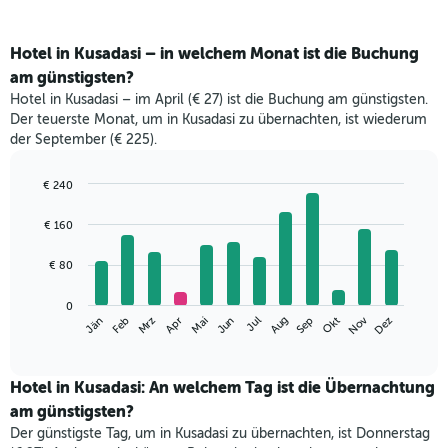
Hotel in Kusadasi – in welchem Monat ist die Buchung
am günstigsten?
Hotel in Kusadasi – im April (€ 27) ist die Buchung am günstigsten.
Der teuerste Monat, um in Kusadasi zu übernachten, ist wiederum
der September (€ 225).
€ 240
Bar
Chart
graphic.
chart
€ 160
with
12
€ 80
bars.
Das
0
Nov
Mrz
Jun
Sep
Dez
Jän
Apr
Jul
Okt
Feb
Mai
Aug
folgende
End
of
Diagramm
interactive
zeigt
chart
den
Hotel in Kusadasi: An welchem Tag ist die Übernachtung
durchschnittlichen
am günstigsten?
Zimmerpreis
Der günstigste Tag, um in Kusadasi zu übernachten, ist Donnerstag
im