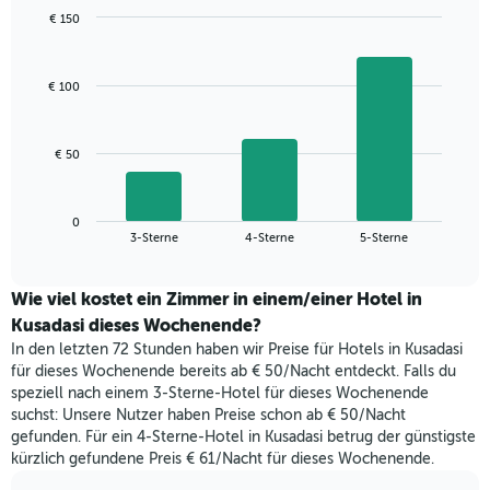
anzeigt.
Das
€ 150
Diagramm
Bar
Chart
hat
graphic.
chart
with
1
€ 100
3
X-
bars.
Achse,
die
Das
€ 50
die
folgende
Wochentage
Diagramm
anzeigt.
zeigt
Das
0
den
End
3-Sterne
4-Sterne
5-Sterne
Diagramm
of
durchschnittlichen
hat
interactive
Zimmerpreis,
chart
1
der
Wie viel kostet ein Zimmer in einem/einer Hotel in
Y-
für
Kusadasi dieses Wochenende?
Achse,
heute
die
In den letzten 72 Stunden haben wir Preise für Hotels in Kusadasi
Nacht
den
für dieses Wochenende bereits ab € 50/Nacht entdeckt. Falls du
in
durchschnittlichen
speziell nach einem 3-Sterne-Hotel für dieses Wochenende
den
Zimmerpreis
suchst: Unsere Nutzer haben Preise schon ab € 50/Nacht
letzten
anzeigt.
gefunden. Für ein 4-Sterne-Hotel in Kusadasi betrug der günstigste
3
kürzlich gefundene Preis € 61/Nacht für dieses Wochenende.
Tagen
gefunden