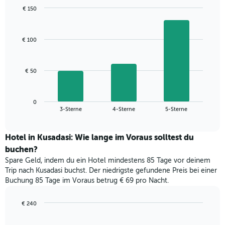
wurde,
€ 150
aggregiert
Bar
Chart
nach
graphic.
chart
with
Sternebewertung.
€ 100
3
Das
bars.
Diagramm
hat
Das
€ 50
1
folgende
X-
Diagramm
Achse,
zeigt
die
0
den
End
3-Sterne
4-Sterne
5-Sterne
die
of
durchschnittlichen
interactive
Hotelkategorien
Zimmerpreis
chart
nach
für
Hotel in Kusadasi: Wie lange im Voraus solltest du
Sternen
dieses
buchen?
anzeigt
Wochenende
Das
Spare Geld, indem du ein Hotel mindestens 85 Tage vor deinem
in
Diagramm
Trip nach Kusadasi buchst. Der niedrigste gefundene Preis bei einer
den
hat
Buchung 85 Tage im Voraus betrug € 69 pro Nacht.
letzten
1
3
Y-
Tagen,
€ 240
Achse,
aggregiert
Line
Chart
die
graphic.
chart
nach