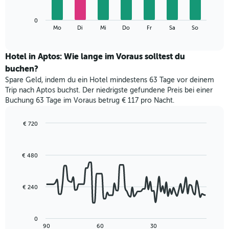
die
Das
Monate
0
folgende
End
anzeigt.
Mo
Di
Mi
Do
Fr
Sa
So
of
Diagramm
Das
interactive
zeigt
chart
Diagramm
den
Hotel in Aptos: Wie lange im Voraus solltest du
hat
durchschnittlichen
1
buchen?
Preis
Y-
Spare Geld, indem du ein Hotel mindestens 63 Tage vor deinem
eines
Achse,
Trip nach Aptos buchst. Der niedrigste gefundene Preis bei einer
Zimmers
die
Buchung 63 Tage im Voraus betrug € 117 pro Nacht.
für
den
den
durchschnittlichen
jeweiligen
€ 720
Zimmerpreis
Wochentag.
Line
Chart
anzeigt.
Das
graphic.
chart
with
Diagramm
€ 480
90
hat
data
1
points.
X-
€ 240
Achse,
Das
die
folgende
die
Diagramm
Wochentage
0
zeigt,
End
90
60
30