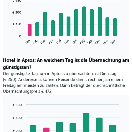
€ 450
Bar
Chart
graphic.
chart
€ 300
with
12
€ 150
bars.
Das
0
Nov
Jän
Apr
Jul
Okt
Mrz
Jun
Sep
Dez
Feb
Mai
Aug
folgende
End
of
Diagramm
interactive
zeigt
chart
den
Hotel in Aptos: An welchem Tag ist die Übernachtung am
durchschnittlichen
günstigsten?
Zimmerpreis
Der günstigste Tag, um in Aptos zu übernachten, ist Dienstag
im
(€ 250). Andererseits können Reisende damit rechnen, an einem
jeweiligen
Freitag am meisten zu zahlen. Dann beträgt der durchschnittliche
Monat
Übernachtungspreis € 472.
an.
Das
Diagramm
€ 600
hat
Bar
Chart
1
graphic.
chart
€ 400
with
X-
7
Achse,
bars.
€ 200
die