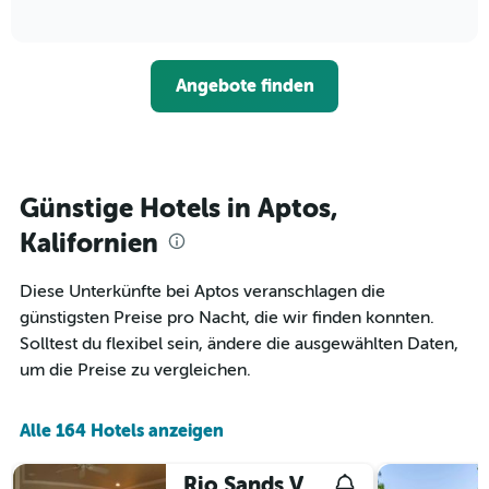
anzeigt.
of
wie
interactive
Das
sich
chart
Diagramm
der
hat
Preis
1
Angebote finden
für
Y-
ein
Achse,
Zimmer
die
ändert,
den
je
durchschnittlichen
näher
Günstige Hotels in Aptos,
Zimmerpreis
das
anzeigt.
Aufenthaltsdatum
Kalifornien
rückt.
Das
Diese Unterkünfte bei Aptos veranschlagen die
Diagramm
günstigsten Preise pro Nacht, die wir finden konnten.
hat
1
Solltest du flexibel sein, ändere die ausgewählten Daten,
X-
um die Preise zu vergleichen.
Achse,
die
die
Alle 164 Hotels anzeigen
Anzahl
der
Rio Sands Vacation Rentals
Tage