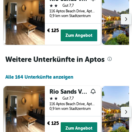
vor
2 Sterne
Gut 7,7
dem
116 Aptos Beach Drive, Aptos, CA, USA
Aufenthalt
0,9 km vom Stadtzentrum
anzeigt
Das
€ 125
Diagramm
Zum Angebot
hat
1
Y-
Achse,
Weitere Unterkünfte in Aptos
die
den
durchschnittlichen
Alle 164 Unterkünfte anzeigen
Zimmerpreis
anzeigt
Rio Sands Vacation Rentals
2 Sterne
Gut 7,7
116 Aptos Beach Drive, Aptos, CA, USA
0,9 km vom Stadtzentrum
€ 125
Zum Angebot