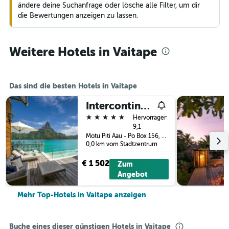
ändere deine Suchanfrage oder lösche alle Filter, um dir
die Bewertungen anzeigen zu lassen.
Weitere Hotels in Vaitape
Das sind die besten Hotels in Vaitape
Intercontinental Hotels Bora Bora Resort Thalasso Spa By IHG
5 Sterne
Hervorragend
9,1
Motu Piti Aau - Po Box 156, Vaitape, Französisch-Polynesien
0,0 km vom Stadtzentrum
€ 1 502
Zum
Angebot
Mehr Top-Hotels in Vaitape anzeigen
Buche eines dieser günstigen Hotels in Vaitape