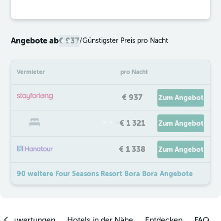
Angebote ab
€ 937
/
Günstigster Preis pro Nacht
Vermieter
pro Nacht
€ 937
Zum Angebot
€ 1 321
Zum Angebot
€ 1 338
Zum Angebot
90 weitere Four Seasons Resort Bora Bora Angebote
enbewertungen
Hotels in der Nähe
Entdecken
FAQ