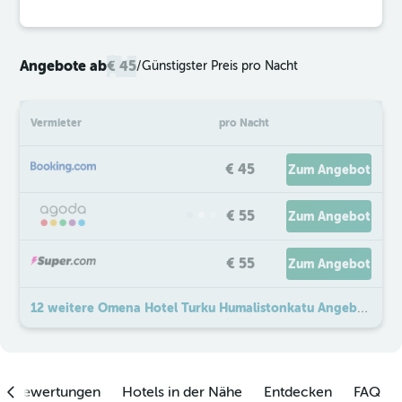
Angebote ab
€ 45
/
Günstigster Preis pro Nacht
Vermieter
pro Nacht
€ 45
Zum Angebot
€ 55
Zum Angebot
€ 55
Zum Angebot
12 weitere Omena Hotel Turku Humalistonkatu Angebote
enbewertungen
Hotels in der Nähe
Entdecken
FAQ