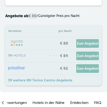
Angebote ab
€ 80
/
Günstigster Preis pro Nacht
Vermieter
pro Nacht
€ 80
Zum Angebot
€ 84
Zum Angebot
€ 92
Zum Angebot
39 weitere NH Torino Centro Angebote
enbewertungen
Hotels in der Nähe
Entdecken
FAQ