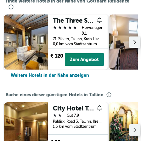
Finde weitere Hotels in der Nähe von Gotthard Residence
The Three Sisters Hotel
5 Sterne
Hervorragend
9,1
71 Pikk tn, Tallinn, Kreis Harju, Estland
0,0 km vom Stadtzentrum
€ 120
Zum Angebot
Weitere Hotels in der Nähe anzeigen
Buche eines dieser günstigen Hotels in Tallinn
City Hotel Tallinn by Unique Hotels
2 Sterne
Gut 7,9
Paldiski Road 3, Tallinn, Kreis Harju, Estland
1,3 km vom Stadtzentrum