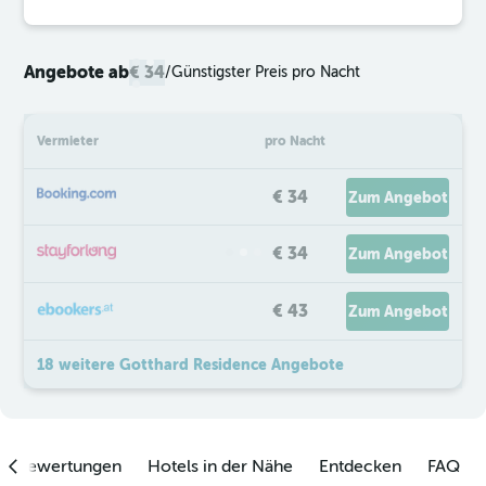
Angebote ab
€ 34
/
Günstigster Preis pro Nacht
Vermieter
pro Nacht
€ 34
Zum Angebot
€ 34
Zum Angebot
€ 43
Zum Angebot
18 weitere Gotthard Residence Angebote
enbewertungen
Hotels in der Nähe
Entdecken
FAQ