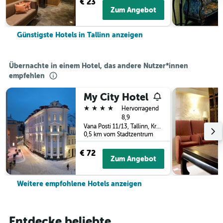
€ 23
Zum Angebot
Günstigste Hotels in Tallinn anzeigen
Übernachte in einem Hotel, das andere Nutzer*innen
empfehlen
My City Hotel
4 Sterne
Hervorragend
8,9
Vana Posti 11/13, Tallinn, Kreis Harju, Estland
0,5 km vom Stadtzentrum
€ 72
Zum Angebot
Weitere empfohlene Hotels anzeigen
Entdecke beliebte