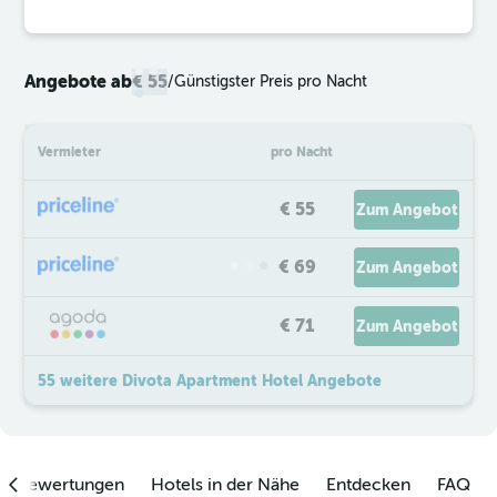
Angebote ab
€ 55
/
Günstigster Preis pro Nacht
Vermieter
pro Nacht
€ 55
Zum Angebot
€ 69
Zum Angebot
€ 71
Zum Angebot
55 weitere Divota Apartment Hotel Angebote
enbewertungen
Hotels in der Nähe
Entdecken
FAQ