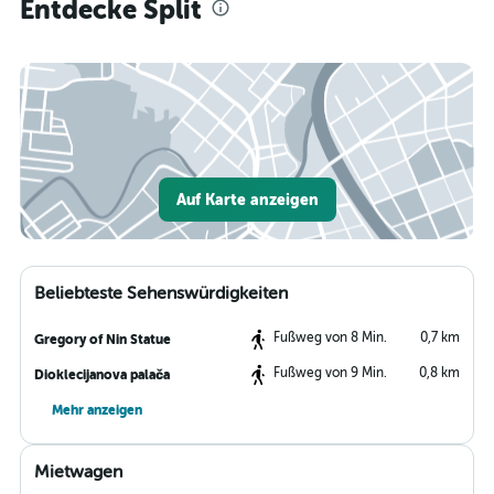
Entdecke Split
Auf Karte anzeigen
Beliebteste Sehenswürdigkeiten
Fußweg von 8 Min.
0,7 km
Gregory of Nin Statue
Fußweg von 9 Min.
0,8 km
Dioklecijanova palača
Mehr anzeigen
Mietwagen