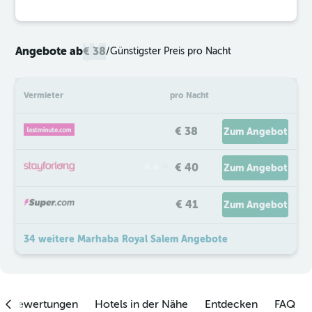
Angebote ab
€ 38
/
Günstigster Preis pro Nacht
Vermieter
pro Nacht
€ 38
Zum Angebot
€ 40
Zum Angebot
€ 41
Zum Angebot
34 weitere Marhaba Royal Salem Angebote
enbewertungen
Hotels in der Nähe
Entdecken
FAQ