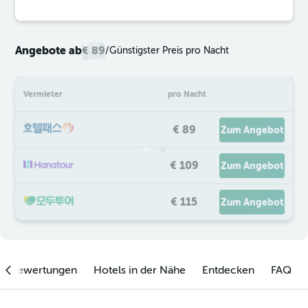
Angebote ab
€ 89
/
Günstigster Preis pro Nacht
Vermieter
pro Nacht
€ 89
Zum Angebot
€ 109
Zum Angebot
€ 115
Zum Angebot
enbewertungen
Hotels in der Nähe
Entdecken
FAQ