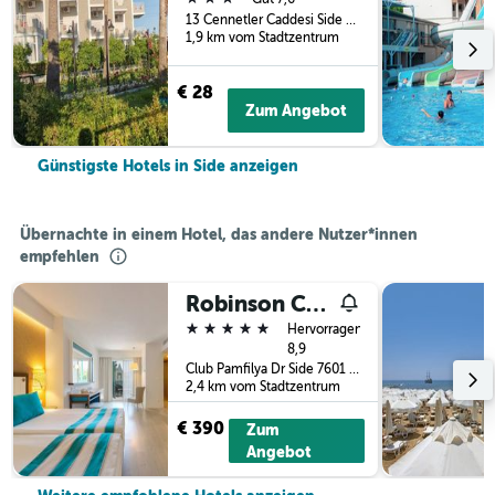
13 Cennetler Caddesi Side Cennetler Caddesi No:13 Manavgat/Antalya/Turkei, Side, Türkei
1,9 km vom Stadtzentrum
€ 28
Zum Angebot
Günstigste Hotels in Side anzeigen
Übernachte in einem Hotel, das andere Nutzer*innen
empfehlen
Robinson Club Pamfilya
5 Sterne
Hervorragend
8,9
Club Pamfilya Dr Side 7601 TR, Side, Türkei
2,4 km vom Stadtzentrum
€ 390
Zum
Angebot