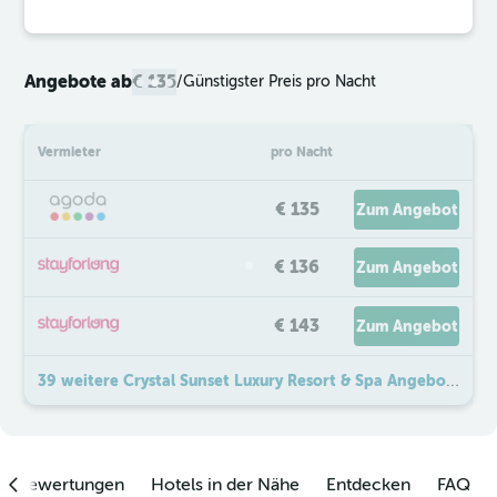
Angebote ab
€ 135
/
Günstigster Preis pro Nacht
Vermieter
pro Nacht
€ 135
Zum Angebot
€ 136
Zum Angebot
€ 143
Zum Angebot
39 weitere Crystal Sunset Luxury Resort & Spa Angebote
enbewertungen
Hotels in der Nähe
Entdecken
FAQ