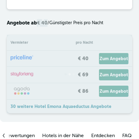
Angebote ab
€ 40
/
Günstigster Preis pro Nacht
Vermieter
pro Nacht
€ 40
Zum Angebot
€ 69
Zum Angebot
€ 86
Zum Angebot
30 weitere Hotel Emona Aquaeductus Angebote
enbewertungen
Hotels in der Nähe
Entdecken
FAQ