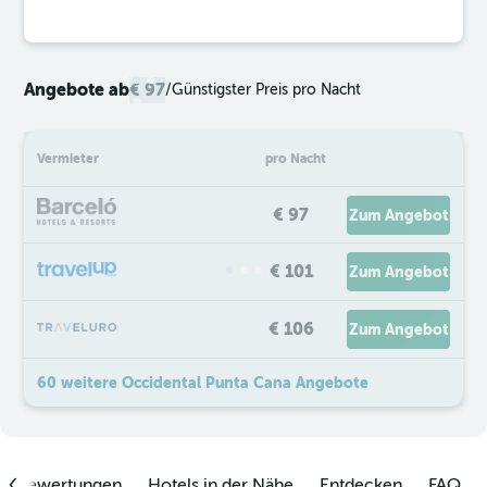
Angebote ab
€ 97
/
Günstigster Preis pro Nacht
Vermieter
pro Nacht
€ 97
Zum Angebot
€ 101
Zum Angebot
€ 106
Zum Angebot
60 weitere Occidental Punta Cana Angebote
enbewertungen
Hotels in der Nähe
Entdecken
FAQ