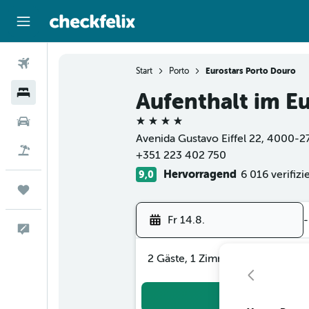
Flüge
Start
Porto
Eurostars Porto Douro
Hotels
Aufenthalt im E
4 Sterne
Mietwagen
Avenida Gustavo Eiffel 22, 4000-279
Flug+Hotel
+351 223 402 750
Hervorragend
6 016 verifiz
9,0
Trips
Fr 14.8.
-
Feedback
2 Gäste, 1 Zimmer
Suc