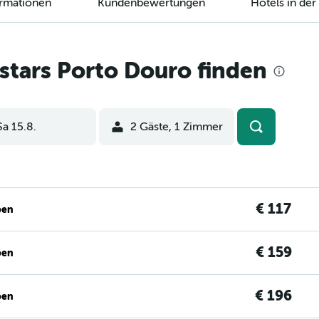
ormationen
Kundenbewertungen
Hotels in de
stars Porto Douro finden
Sa 15.8.
2 Gäste, 1 Zimmer
€ 117
ben
€ 159
ben
€ 196
ben