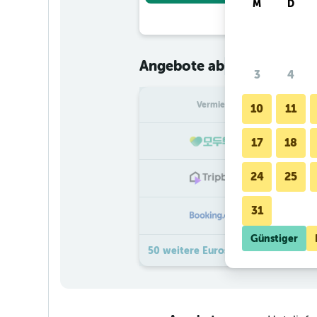
M
D
€ 70
Angebote ab
/
Günstigster
3
4
Vermieter
pr
10
11
17
18
24
25
31
Günstiger
50 weitere Eurostars Porto Douro