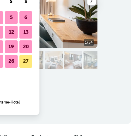
S
S
5
6
12
13
1/54
Außenansicht
19
20
26
27
Sterne-Hotel.