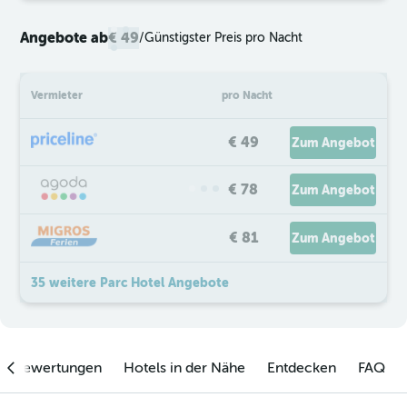
Angebote ab
€ 49
/
Günstigster Preis pro Nacht
Vermieter
pro Nacht
€ 49
Zum Angebot
€ 78
Zum Angebot
€ 81
Zum Angebot
35 weitere Parc Hotel Angebote
enbewertungen
Hotels in der Nähe
Entdecken
FAQ