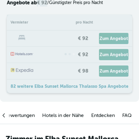
Angebote ab
€ 92
/
Günstigster Preis pro Nacht
Vermieter
pro Nacht
€ 92
Zum Angebot
€ 92
Zum Angebot
€ 98
Zum Angebot
82 weitere Elba Sunset Mallorca Thalasso Spa Angebote
enbewertungen
Hotels in der Nähe
Entdecken
FAQ