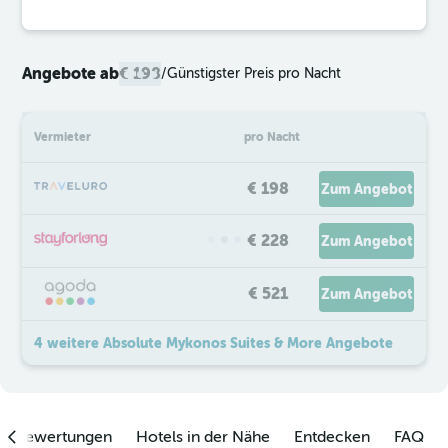
Angebote ab
€ 198
/
Günstigster Preis pro Nacht
Vermieter
pro Nacht
€ 198
Zum Angebot
€ 228
Zum Angebot
€ 521
Zum Angebot
4 weitere Absolute Mykonos Suites & More Angebote
enbewertungen
Hotels in der Nähe
Entdecken
FAQ