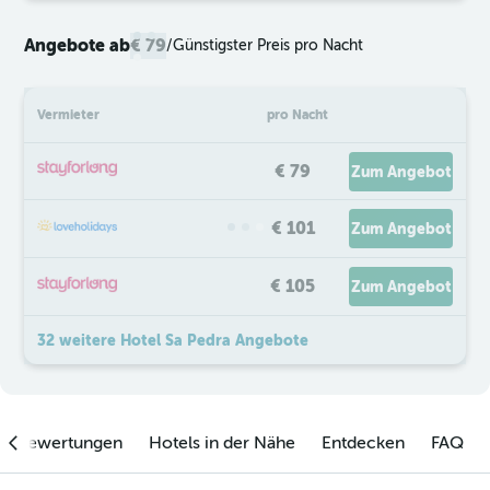
Angebote ab
€ 79
/
Günstigster Preis pro Nacht
Vermieter
pro Nacht
€ 79
Zum Angebot
€ 101
Zum Angebot
€ 105
Zum Angebot
32 weitere Hotel Sa Pedra Angebote
enbewertungen
Hotels in der Nähe
Entdecken
FAQ