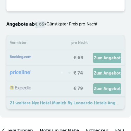
Angebote ab
€ 69
/
Günstigster Preis pro Nacht
Vermieter
pro Nacht
€ 69
Zum Angebot
€ 74
Zum Angebot
€ 79
Zum Angebot
21 weitere Nyx Hotel Munich By Leonardo Hotels Angebote
enbewertungen
Hotels in der Nähe
Entdecken
FAQ