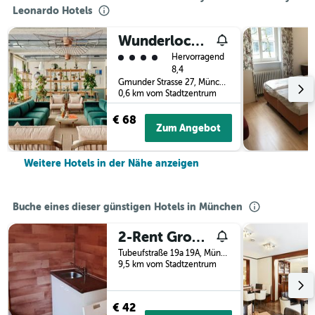
Leonardo Hotels
Wunderlocke Munich
Bewertungskategorie 4
Hervorragend
8,4
Gmunder Strasse 27, München, Bayern, Deutschland
0,6 km vom Stadtzentrum
€ 68
Zum Angebot
Weitere Hotels in der Nähe anzeigen
Buche eines dieser günstigen Hotels in München
2-Rent Group Hostel Rooms&apartments Tub19a
Tubeufstraße 19a 19A, München, Bayern, Deutschland
9,5 km vom Stadtzentrum
€ 42