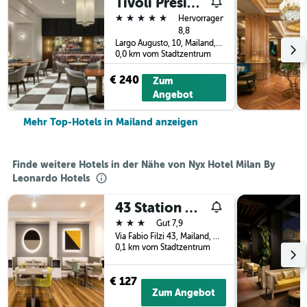
Tivoli President Milano Hotel
5 Sterne
Hervorragend
8,8
Largo Augusto, 10, Mailand, Milano, Italien
0,0 km vom Stadtzentrum
€ 240
Zum
Angebot
Mehr Top-Hotels in Mailand anzeigen
Finde weitere Hotels in der Nähe von Nyx Hotel Milan By
Leonardo Hotels
43 Station Hotel
3 Sterne
Gut 7,9
Via Fabio Filzi 43, Mailand, Milano, Italien
0,1 km vom Stadtzentrum
€ 127
Zum Angebot