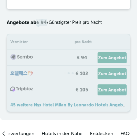
Angebote ab
€ 94
/
Günstigster Preis pro Nacht
Vermieter
pro Nacht
€ 94
Zum Angebot
€ 102
Zum Angebot
€ 105
Zum Angebot
45 weitere Nyx Hotel Milan By Leonardo Hotels Angebote
enbewertungen
Hotels in der Nähe
Entdecken
FAQ