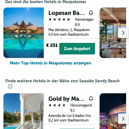
Das sind die besten Hotels in Maspalomas
Lopesan Baobab Resort
5 Sterne
Hervorragend
8,6
Mar Adriático, 1, Maspalomas, Gran Canaria, Spanien
0,0 km vom Stadtzentrum
€ 231
Zum Angebot
Mehr Top-Hotels in Maspalomas anzeigen
Finde weitere Hotels in der Nähe von Seaside Sandy Beach
Gold by Marina - Adults Only
4 Sterne
Hervorragend
9,1
Avenida de Los Estados Unidos, 15, Maspalomas, Gran Canaria, Spanien
0,2 km vom Stadtzentrum