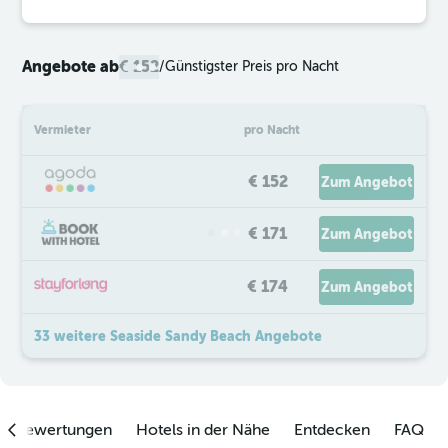
Angebote ab
€ 152
/
Günstigster Preis pro Nacht
Vermieter
pro Nacht
€ 152
Zum Angebot
€ 171
Zum Angebot
€ 174
Zum Angebot
33 weitere Seaside Sandy Beach Angebote
enbewertungen
Hotels in der Nähe
Entdecken
FAQ