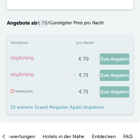
Angebote ab
€ 70
/
Günstigster Preis pro Nacht
Vermieter
pro Nacht
€ 70
Zum Angebot
€ 71
Zum Angebot
€ 71
Zum Angebot
23 weitere Grand Mogador Agdal Angebote
enbewertungen
Hotels in der Nähe
Entdecken
FAQ