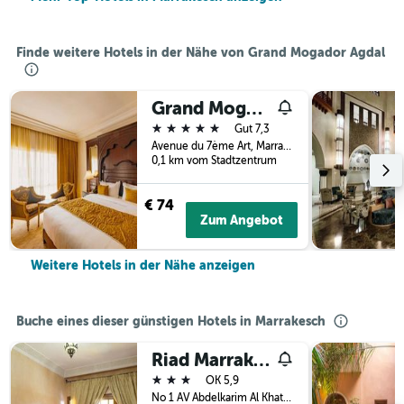
Finde weitere Hotels in der Nähe von Grand Mogador Agdal
Grand Mogador Aqua Resort
5 Sterne
Gut 7,3
Avenue du 7ème Art, Marrakesch, Marokko
0,1 km vom Stadtzentrum
€ 74
Zum Angebot
Weitere Hotels in der Nähe anzeigen
Buche eines dieser günstigen Hotels in Marrakesch
Riad Marrakech House
3 Sterne
OK 5,9
No 1 AV Abdelkarim Al Khattabi Lot, Marrakesch, Marokko