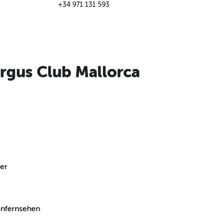
+34 971 131 593
rgus Club Mallorca
er
tenfernsehen