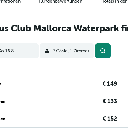
ormationen
Kundenbewertungen
Hotels in de
us Club Mallorca Waterpark f
So 16.8.
2 Gäste, 1 Zimmer
€ 149
n
€ 133
ben
€ 152
ben