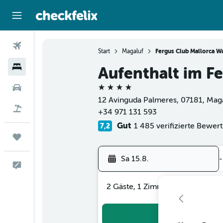
Flüge
Start
Magaluf
Fergus Club Mallorca W
Hotels
Aufenthalt im F
4 Sterne
Mietwagen
12 Avinguda Palmeres, 07181, Maga
Flug+Hotel
+34 971 131 593
Gut
1 485 verifizierte Bewer
7,2
Trips
Sa 15.8.
-
Feedback
2 Gäste, 1 Zimmer
Suc