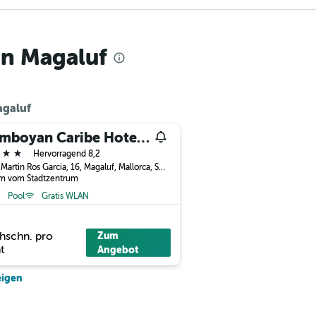
in Magaluf
agaluf
Flamboyan Caribe Hotel & Spa
erne
Hervorragend 8,2
Calle Martin Ros García, 16, Magaluf, Mallorca, Spanien
km vom Stadtzentrum
Pool
Gratis WLAN
hschn. pro
Zum
t
Angebot
eigen