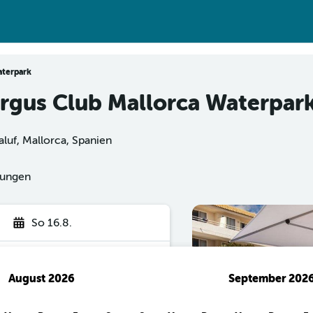
aterpark
ergus Club Mallorca Waterpar
luf, Mallorca, Spanien
tungen
So 16.8.
August 2026
September 202
hen