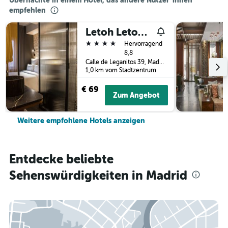
Übernachte in einem Hotel, das andere Nutzer*innen
empfehlen
Letoh Letoh Gran Vía
4 Sterne
Hervorragend
8,8
Calle de Leganitos 39, Madrid, Spanien
1,0 km vom Stadtzentrum
€ 69
Zum Angebot
Weitere empfohlene Hotels anzeigen
Entdecke beliebte
Sehenswürdigkeiten in Madrid