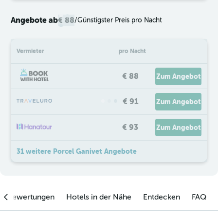
Angebote ab
€ 88
/
Günstigster Preis pro Nacht
Vermieter
pro Nacht
€ 88
Zum Angebot
€ 91
Zum Angebot
€ 93
Zum Angebot
31 weitere Porcel Ganivet Angebote
enbewertungen
Hotels in der Nähe
Entdecken
FAQ