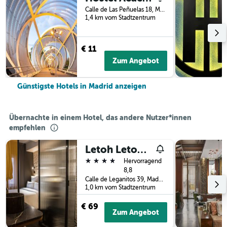
Calle de Las Peñuelas 18, Madrid, Spanien
1,4 km vom Stadtzentrum
€ 11
Zum Angebot
Günstigste Hotels in Madrid anzeigen
Übernachte in einem Hotel, das andere Nutzer*innen
empfehlen
Letoh Letoh Gran Vía
4 Sterne
Hervorragend
8,8
Calle de Leganitos 39, Madrid, Spanien
1,0 km vom Stadtzentrum
€ 69
Zum Angebot