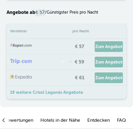
Angebote ab
€ 57
/
Günstigster Preis pro Nacht
Vermieter
pro Nacht
€ 57
Zum Angebot
€ 59
Zum Angebot
€ 61
Zum Angebot
19 weitere Crisol Leganés Angebote
enbewertungen
Hotels in der Nähe
Entdecken
FAQ