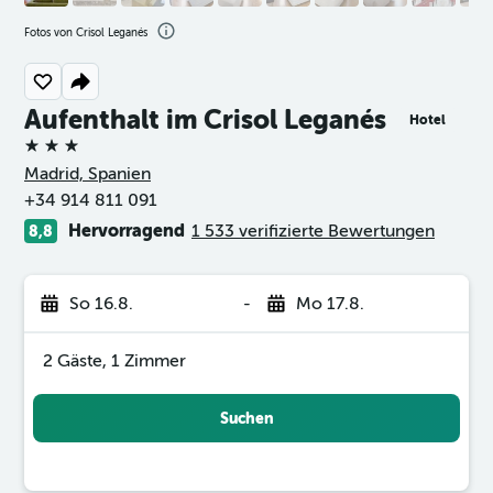
Fotos von Crisol Leganés
Aufenthalt im Crisol Leganés
Hotel
3 Sterne
Madrid, Spanien
+34 914 811 091
Hervorragend
1 533 verifizierte Bewertungen
8,8
So 16.8.
-
Mo 17.8.
2 Gäste, 1 Zimmer
Suchen