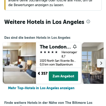
ändere deine Suchanfrage oder lösche alle Filter, um dir
die Bewertungen anzeigen zu lassen.
Weitere Hotels in Los Angeles
Das sind die besten Hotels in Los Angeles
The London West Hollywood At Beverly Hills
5 Sterne
Hervorragend
8,7
1020 North San Vicente Boulevard, Los Angeles, CA, USA
0,0 km vom Stadtzentrum
€ 357
Zum Angebot
Mehr Top-Hotels in Los Angeles anzeigen
Finde weitere Hotels in der Nähe von The Biltmore Los