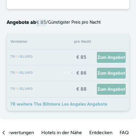
Angebote ab
€ 85
/
Günstigster Preis pro Nacht
Vermieter
pro Nacht
€ 85
Zum Angebot
€ 86
Zum Angebot
€ 88
Zum Angebot
78 weitere The Biltmore Los Angeles Angebote
enbewertungen
Hotels in der Nähe
Entdecken
FAQ