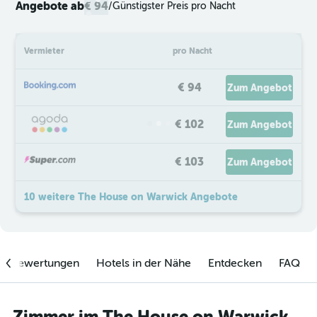
Angebote ab
€ 94
/
Günstigster Preis pro Nacht
Vermieter
pro Nacht
€ 94
Zum Angebot
€ 102
Zum Angebot
€ 103
Zum Angebot
10 weitere The House on Warwick Angebote
enbewertungen
Hotels in der Nähe
Entdecken
FAQ