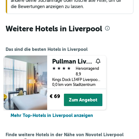
ändere deine Suchanfrage oder lösche alle Filter, um dir
die Bewertungen anzeigen zu lassen.
Weitere Hotels in Liverpool
Das sind die besten Hotels in Liverpool
Pullman Liverpool
4 Sterne
Hervorragend
8,9
Kings Dock L34FP Liverpool (Monarchs Quay Liverpool England L3 4FP), Liverpool, Großbritannien
0,0 km vom Stadtzentrum
€ 69
Zum Angebot
Mehr Top-Hotels in Liverpool anzeigen
Finde weitere Hotels in der Nähe von Novotel Liverpool