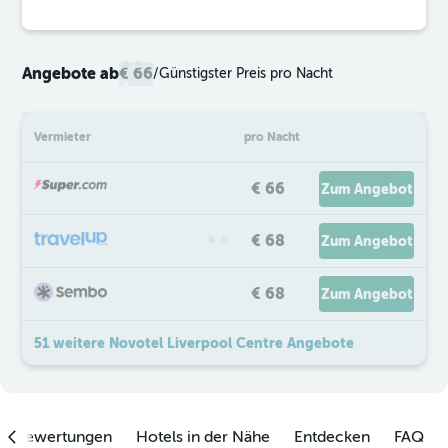
Angebote ab
€ 66
/
Günstigster Preis pro Nacht
Vermieter
pro Nacht
€ 66
Zum Angebot
€ 68
Zum Angebot
€ 68
Zum Angebot
51 weitere Novotel Liverpool Centre Angebote
enbewertungen
Hotels in der Nähe
Entdecken
FAQ